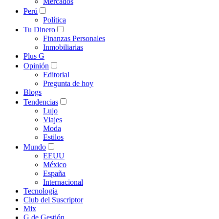
Mercados
Perú
Política
Tu Dinero
Finanzas Personales
Inmobiliarias
Plus G
Opinión
Editorial
Pregunta de hoy
Blogs
Tendencias
Lujo
Viajes
Moda
Estilos
Mundo
EEUU
México
España
Internacional
Tecnología
Club del Suscriptor
Mix
G de Gestión