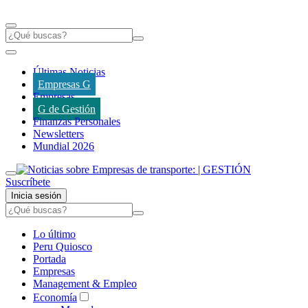
Últimas Noticias
Empresas G
Empresas
G de Gestión
Finanzas Personales
Newsletters
Mundial 2026
Suscríbete
Inicia sesión
Lo último
Peru Quiosco
Portada
Empresas
Management & Empleo
Economía