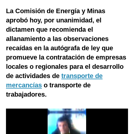
Moda
La Comisión de Energía y Minas
aprobó hoy, por unanimidad, el
Estilos
dictamen que recomienda el
Mundo
allanamiento a las observaciones
EEUU
recaídas en la autógrafa de ley que
promueve la contratación de empresas
México
locales o regionales para el desarrollo
España
de actividades de
transporte de
Internacional
mercancías
o transporte de
Tecnología
trabajadores.
Club del Suscriptor
Mix
G de Gestión