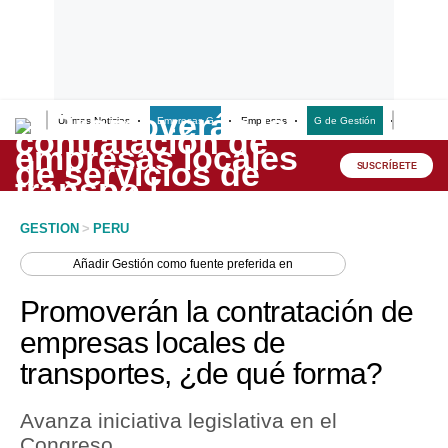
Últimas Noticias
Empresas G
Empresas
G de Gestión
Finanzas
Lo último
Peru Quiosco
SUSCRÍBETE
Portada
GESTION
>
PERU
Empresas
Añadir
Gestión
como fuente preferida en
Management & Empleo
Promoverán la contratación de
Economía
empresas locales de
transportes, ¿de qué forma?
Mercados
Perú
Avanza iniciativa legislativa en el
Congreso.
Política