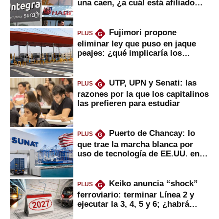
una caen, ¿a cuál está afiliado
usted?
Fujimori propone
PLUS
G
eliminar ley que puso en jaque
peajes: ¿qué implicaría los
usuarios?
UTP, UPN y Senati: las
PLUS
G
razones por la que los capitalinos
las prefieren para estudiar
Puerto de Chancay: lo
PLUS
G
que trae la marcha blanca por
uso de tecnología de EE.UU. en
mercancías
Keiko anuncia “shock”
PLUS
G
ferroviario: terminar Línea 2 y
ejecutar la 3, 4, 5 y 6; ¿habrá
avances?