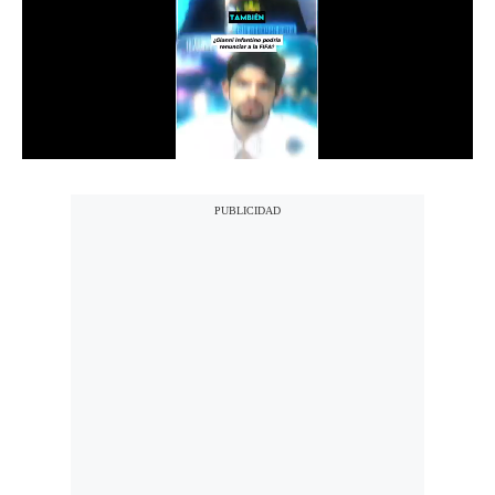
Notas Contratadas
Podcast
Gestión TV
Videos
Fotogalerías
gestion.pe
¿quiénes
Somos?
Términos
Y
Condiciones
Política
De
Privacidad