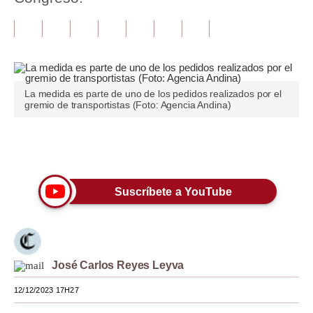
Tu Dinero
Finanzas Personales
Inmobiliarias
La medida es parte de uno de los pedidos realizados por el
gremio de transportistas (Foto: Agencia Andina)
Plus G
Opinión
Únete a nuestro canal
Editorial
Suscríbete a YouTube
Pregunta de hoy
Blogs
Tendencias
José Carlos Reyes Leyva
Lujo
12/12/2023 17H27
Viajes