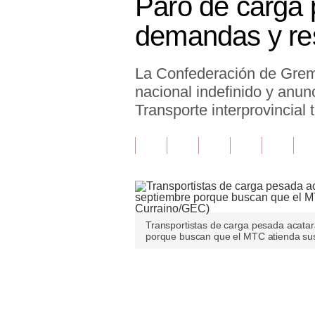
Paro de carga 
Finanzas Personales
demandas y re
Inmobiliarias
La Confederación de Gremi
Plus G
nacional indefinido y anun
Opinión
Transporte interprovincial 
Editorial
Pregunta de hoy
Blogs
Tendencias
Transportistas de carga pesada acatar
porque buscan que el MTC atienda su
Lujo
Viajes
Únete a nuestro canal
Moda