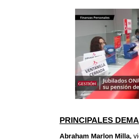
Podcast
Gestión TV
Videos
Fotogalerías
gestion.pe
¿quiénes
Somos?
Términos
Y
Condiciones
Política
PRINCIPALES DEM
De
Privacidad
Abraham Marlon Milla,
v
Politica