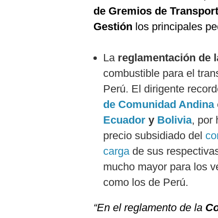
De
de Gremios de Transport
Cookies
Gestión
los principales pe
Preguntas
Frecuentes
La
reglamentación de 
combustible para el tran
Perú. El dirigente record
de Comunidad Andina
Ecuador
y
Bolivia
, por
precio subsidiado del
co
carga
de sus respectivas
mucho mayor para los ve
como los de Perú.
“En el reglamento de la
Co