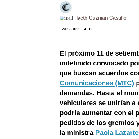
Estilos
Iveth Guzmán Castillo
Mundo
02/09/2023 16H02
EEUU
México
El próximo 11 de setiemb
España
indefinido convocado p
Internacional
que buscan acuerdos co
Tecnología
Comunicaciones (MTC)
p
demandas. Hasta el mom
Club del Suscriptor
vehiculares se unirían a
Mix
podría aumentar con el p
G de Gestión
pedidos de los gremios y
Notas Contratadas
la ministra
Paola Lazarte