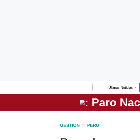
Lo último
Peru Quiosco
Portada
Empresas
Management & Empleo
Economía
Últimas Noticias
Mercados
Perú
Política
GESTION
>
PERU
Tu Dinero