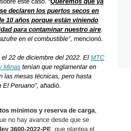
sobre este caso.
“
Queremos que ya
 se declaren los puertos secos en
de 10 años porque están viniendo
idad para contaminar nuestro aire
.
 azufre en el combustible”
, mencionó.
 el 22 de diciembre del 2022. El
MTC
 y Minas
tenían que reglamentar en
n las mesas técnicas, pero hasta
n El Peruano”
, añadió.
tos mínimos y reserva de carga
,
 que no hay avance desde que se
 ley 3600-2022-PE
, que plantea el