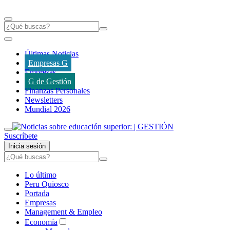
Últimas Noticias
Empresas G
Empresas
G de Gestión
Finanzas Personales
Newsletters
Mundial 2026
Suscríbete
Inicia sesión
Lo último
Peru Quiosco
Portada
Empresas
Management & Empleo
Economía