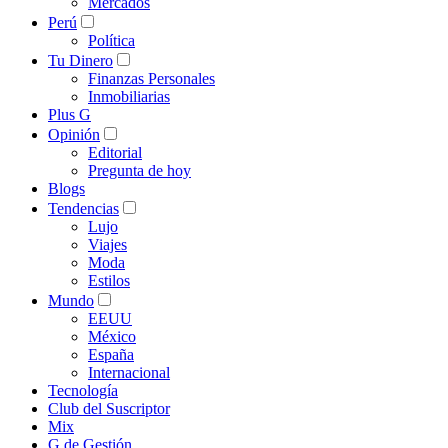
Mercados
Perú
Política
Tu Dinero
Finanzas Personales
Inmobiliarias
Plus G
Opinión
Editorial
Pregunta de hoy
Blogs
Tendencias
Lujo
Viajes
Moda
Estilos
Mundo
EEUU
México
España
Internacional
Tecnología
Club del Suscriptor
Mix
G de Gestión