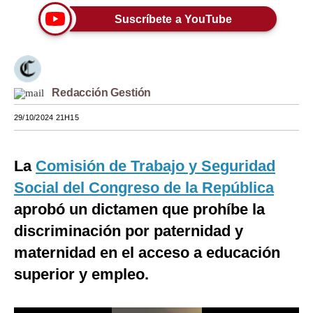
Suscríbete a YouTube
Moda
Estilos
Mundo
Redacción Gestión
EEUU
29/10/2024 21H15
México
España
La
Comisión de Trabajo y Seguridad
Social del Congreso de la República
Internacional
aprobó un dictamen que prohíbe la
Tecnología
discriminación por paternidad y
Club del Suscriptor
maternidad en el acceso a educación
superior y empleo.
Mix
G de Gestión