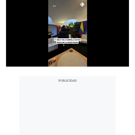
Notas Contratadas
Podcast
Gestión TV
Videos
Fotogalerías
gestion.pe
¿quiénes
Somos?
Términos
Y
Condiciones
Política
De
Privacidad