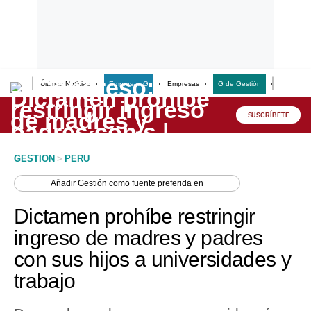
Últimas Noticias
Empresas G
Empresas
G de Gestión
Finanzas
Lo último
Peru Quiosco
SUSCRÍBETE
Portada
GESTION
>
PERU
Empresas
Añadir
Gestión
como fuente preferida en
Management & Empleo
Dictamen prohíbe restringir
Economía
ingreso de madres y padres
con sus hijos a universidades y
Mercados
trabajo
Perú
Política