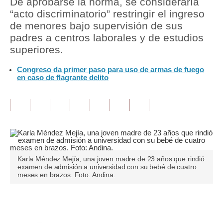
De aprobarse la norma, se consideraría
“acto discriminatorio” restringir el ingreso
Tu Dinero
de menores bajo supervisión de sus
padres a centros laborales y de estudios
Finanzas Personales
superiores.
Inmobiliarias
Congreso da primer paso para uso de armas de fuego
en caso de flagrante delito
Plus G
Opinión
Editorial
Pregunta de hoy
Blogs
Karla Méndez Mejía, una joven madre de 23 años que rindió
examen de admisión a universidad con su bebé de cuatro
meses en brazos. Foto: Andina.
Tendencias
Lujo
Únete a nuestro canal
Viajes