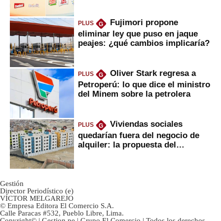
Fujimori propone
PLUS
G
eliminar ley que puso en jaque
peajes: ¿qué cambios implicaría?
Oliver Stark regresa a
PLUS
G
Petroperú: lo que dice el ministro
del Minem sobre la petrolera
Viviendas sociales
PLUS
G
quedarían fuera del negocio de
alquiler: la propuesta del
gobierno
Gestión
Director Periodístico (e)
VÍCTOR MELGAREJO
© Empresa Editora El Comercio S.A.
Calle Paracas #532, Pueblo Libre, Lima.
Copyright© | Gestion.pe | Grupo El Comercio | Todos los derechos