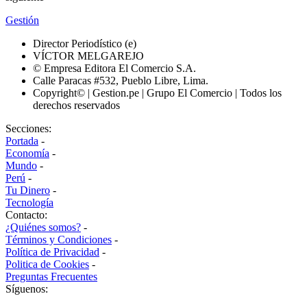
Gestión
Director Periodístico (e)
VÍCTOR MELGAREJO
© Empresa Editora El Comercio S.A.
Calle Paracas #532, Pueblo Libre, Lima.
Copyright© | Gestion.pe | Grupo El Comercio | Todos los
derechos reservados
Secciones:
Portada
-
Economía
-
Mundo
-
Perú
-
Tu Dinero
-
Tecnología
Contacto:
¿Quiénes somos?
-
Términos y Condiciones
-
Política de Privacidad
-
Politica de Cookies
-
Preguntas Frecuentes
Síguenos: