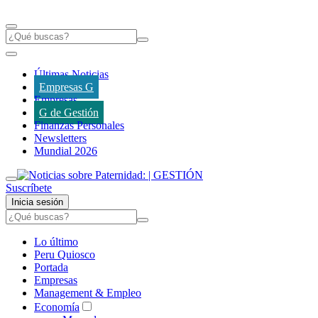
Últimas Noticias
Empresas G
Empresas
G de Gestión
Finanzas Personales
Newsletters
Mundial 2026
Suscríbete
Inicia sesión
Lo último
Peru Quiosco
Portada
Empresas
Management & Empleo
Economía