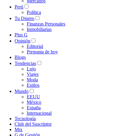
Mercados
Perú
Política
Tu Dinero
Finanzas Personales
Inmobiliarias
Plus G
Opinión
Editorial
Pregunta de hoy
Blogs
Tendencias
Lujo
Viajes
Moda
Estilos
Mundo
EEUU
México
España
Internacional
Tecnología
Club del Suscriptor
Mix
G de Gestión