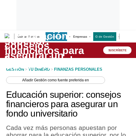
Últimas Noticias
Empresas G
Empresas
G de Gestión
Finanzas
Lo último
Peru Quiosco
SUSCRÍBETE
Portada
GESTION
>
TU DINERO
>
FINANZAS PERSONALES
Empresas
Añadir
Gestión
como fuente preferida en
Management & Empleo
Educación superior: consejos
Economía
financieros para asegurar un
fondo universitario
Mercados
Perú
Cada vez más personas apuestan por
ahorrar para la educación superior, por lo
Política