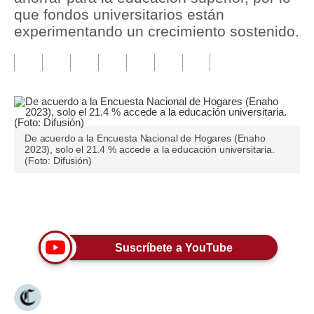
que fondos universitarios están
Tu Dinero
experimentando un crecimiento sostenido.
Finanzas Personales
Inmobiliarias
Plus G
Opinión
De acuerdo a la Encuesta Nacional de Hogares (Enaho
2023), solo el 21.4 % accede a la educación universitaria.
(Foto: Difusión)
Editorial
Pregunta de hoy
Únete a nuestro canal
Blogs
Suscríbete a YouTube
Tendencias
Lujo
Viajes