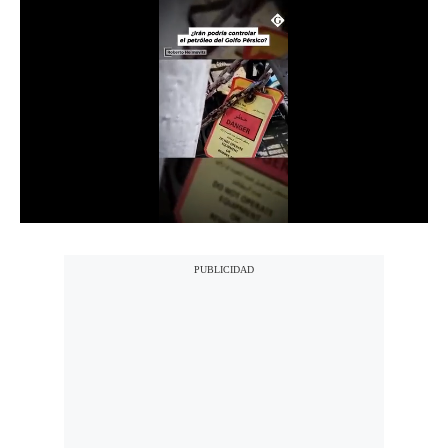
Notas Contratadas
Podcast
Gestión TV
Videos
Fotogalerías
gestion.pe
¿quiénes
Somos?
Términos
Y
Condiciones
Política
De
Privacidad