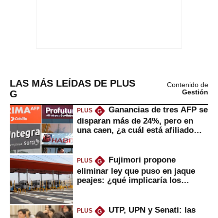
LAS MÁS LEÍDAS DE PLUS
Contenido de
G
Gestión
Ganancias de tres AFP se
PLUS
G
disparan más de 24%, pero en
una caen, ¿a cuál está afiliado
usted?
Fujimori propone
PLUS
G
eliminar ley que puso en jaque
peajes: ¿qué implicaría los
usuarios?
UTP, UPN y Senati: las
PLUS
G