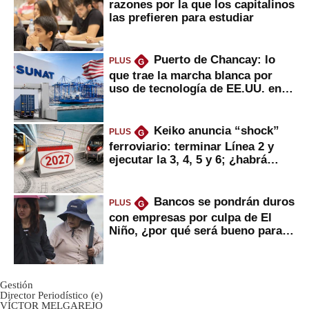
razones por la que los capitalinos
las prefieren para estudiar
Puerto de Chancay: lo
PLUS
G
que trae la marcha blanca por
uso de tecnología de EE.UU. en
mercancías
Keiko anuncia “shock”
PLUS
G
ferroviario: terminar Línea 2 y
ejecutar la 3, 4, 5 y 6; ¿habrá
avances?
Bancos se pondrán duros
PLUS
G
con empresas por culpa de El
Niño, ¿por qué será bueno para
ahorristas?
Gestión
Director Periodístico (e)
VÍCTOR MELGAREJO