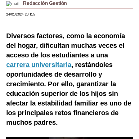
Redacción Gestión
Moda
24/01/2024 23H15
Estilos
Mundo
Diversos factores, como la economía
del hogar, dificultan muchas veces el
EEUU
acceso de los estudiantes a una
México
carrera universitaria
, restándoles
España
oportunidades de desarrollo y
crecimiento. Por ello, garantizar la
Internacional
educación superior de los hijos sin
Tecnología
afectar la estabilidad familiar es uno de
Club del Suscriptor
los principales retos financieros de
Mix
muchos padres.
G de Gestión