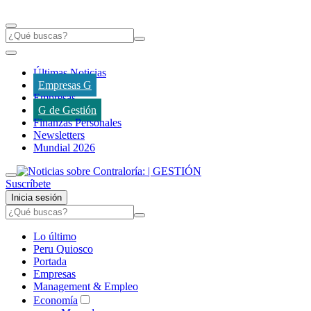
Últimas Noticias
Empresas G
Empresas
G de Gestión
Finanzas Personales
Newsletters
Mundial 2026
Suscríbete
Inicia sesión
Lo último
Peru Quiosco
Portada
Empresas
Management & Empleo
Economía