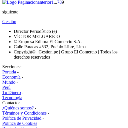
anterior
1
...
7
8
9
siguiente
Gestión
Director Periodístico (e)
VÍCTOR MELGAREJO
© Empresa Editora El Comercio S.A.
Calle Paracas #532, Pueblo Libre, Lima.
Copyright© | Gestion.pe | Grupo El Comercio | Todos los
derechos reservados
Secciones:
Portada
-
Economía
-
Mundo
-
Perú
-
Tu Dinero
-
Tecnología
Contacto:
¿Quiénes somos?
-
Términos y Condiciones
-
Política de Privacidad
-
Politica de Cookies
-