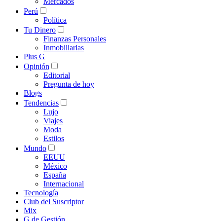
Mercados
Perú
Política
Tu Dinero
Finanzas Personales
Inmobiliarias
Plus G
Opinión
Editorial
Pregunta de hoy
Blogs
Tendencias
Lujo
Viajes
Moda
Estilos
Mundo
EEUU
México
España
Internacional
Tecnología
Club del Suscriptor
Mix
G de Gestión