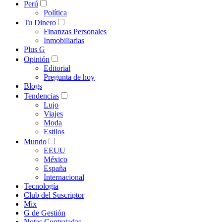
Perú
Política
Tu Dinero
Finanzas Personales
Inmobiliarias
Plus G
Opinión
Editorial
Pregunta de hoy
Blogs
Tendencias
Lujo
Viajes
Moda
Estilos
Mundo
EEUU
México
España
Internacional
Tecnología
Club del Suscriptor
Mix
G de Gestión
Notas Contratadas