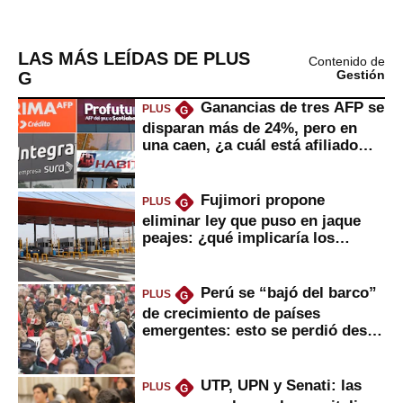
LAS MÁS LEÍDAS DE PLUS
Contenido de
G
Gestión
Ganancias de tres AFP se
PLUS
G
disparan más de 24%, pero en
una caen, ¿a cuál está afiliado
usted?
Fujimori propone
PLUS
G
eliminar ley que puso en jaque
peajes: ¿qué implicaría los
usuarios?
Perú se “bajó del barco”
PLUS
G
de crecimiento de países
emergentes: esto se perdió desde
2022
UTP, UPN y Senati: las
PLUS
G