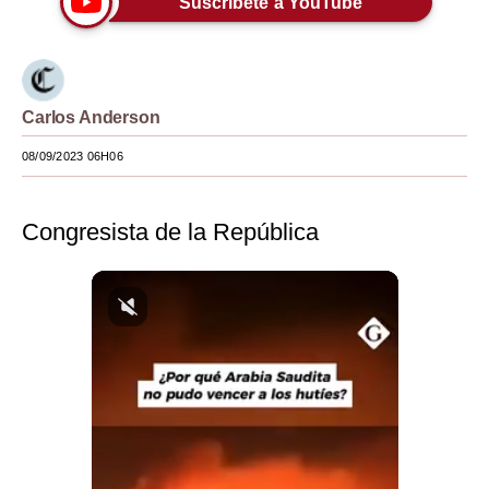
Suscríbete a YouTube
Moda
Estilos
Carlos Anderson
Mundo
08/09/2023 06H06
EEUU
México
Congresista de la República
España
Internacional
Tecnología
Club del Suscriptor
Mix
G de Gestión