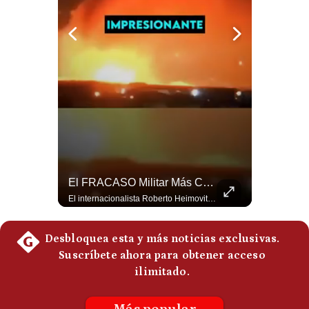
Notas Contratadas
Podcast
Gestión TV
Videos
Fotogalerías
“Irán Está Colapsado, Pero EE.UU. Parece Desesperado” | #radar24
El FRACASO Militar Más Caro De Medio Oriente | #radar24
gestion.pe
Miguel Ángel Rodríguez Mackay, analista internacional, sostiene que las negociaciones fueron impulsadas por Irán y no por Estados Unidos. Según su análisis, Teherán estaría debilitado militar y económicamente, aunque la narrativa internacional presenta a Trump como el líder desesperado por terminar una guerra que no puede ganar. #Geopolitica #Iran #DonaldTrump #RodriguezMackay #EEUU #NoticiasInternacionales #PoliticaInternacional #AnalisisGeopolitico #Shorts 👉 Suscríbete y activa la campana para no perderte nuestro análisis diario. 🌎 Síguenos en nuestras redes sociales: 📌 Web oficial: https://gestion.pe/mundo/ 📌 LinkedIn: http://bit.ly/3HYIET0 📌 X (Twitter): http://bit.ly/4noZtX9 📌 TikTok: http://bit.ly/4evB6TO
El internacionalista Roberto Heimovits señaló que Arabia Saudita posee armamento avanzado comprado por decenas de miles de millones de dólares. Sin embargo, recuerda que combatió durante siete años contra los hutíes sin conseguir derrotarlos, pese a la enorme diferencia de poder militar. #ArabiaSaudita #Hutíes #RobertoHeimovits #Geopolítica #Guerra #NoticiasInternacionales #Shorts 👉 Suscríbete y activa la campana para no perderte nuestro análisis diario. 🌎 Síguenos en nuestras redes sociales: 📌 Web oficial: https://gestion.pe/mundo/ 📌 LinkedIn: http://bit.ly/3HYIET0 📌 X (Twitter): http://bit.ly/4noZtX9 📌 TikTok: http://bit.ly/4evB6TO
¿quiénes
Somos?
Términos
Y
Condiciones
Política
De
Privacidad