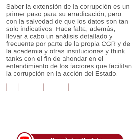
Saber la extensión de la corrupción es un
Tu Dinero
primer paso para su erradicación, pero
con la salvedad de que los datos son tan
Finanzas Personales
solo indicativos. Hace falta, además,
llevar a cabo un análisis detallado y
Inmobiliarias
frecuente por parte de la propia CGR y de
Plus G
la academia y otras instituciones y think
tanks con el fin de ahondar en el
Opinión
entendimiento de los factores que facilitan
la corrupción en la acción del Estado.
Editorial
Pregunta de hoy
Blogs
Tendencias
Únete a nuestro canal
Lujo
Viajes