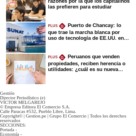
razones por la que los capitalinos
las prefieren para estudiar
Puerto de Chancay: lo
PLUS
G
que trae la marcha blanca por
uso de tecnología de EE.UU. en
mercancías
Peruanos que venden
PLUS
G
propiedades, reciben herencia o
utilidades: ¿cuál es su nueva
inversión clave?
Gestión
Director Periodístico (e)
VÍCTOR MELGAREJO
© Empresa Editora El Comercio S.A.
Calle Paracas #532, Pueblo Libre, Lima.
Copyright© | Gestion.pe | Grupo El Comercio | Todos los derechos
reservados
SECCIONES:
Portada
-
Economía
-