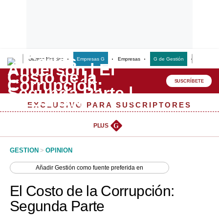
Últimas Noticias
Empresas G
Empresas
G de Gestión
Finanzas
Lo último
Peru Quiosco
SUSCRÍBETE
Portada
EXCLUSIVO PARA SUSCRIPTORES
Empresas
PLUS
G
Management & Empleo
GESTION
>
OPINION
Economía
Añadir
Gestión
como fuente preferida en
Mercados
El Costo de la Corrupción:
Perú
Segunda Parte
Política