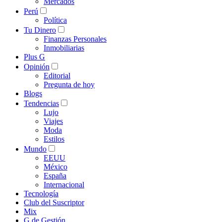
Mercados
Perú
Política
Tu Dinero
Finanzas Personales
Inmobiliarias
Plus G
Opinión
Editorial
Pregunta de hoy
Blogs
Tendencias
Lujo
Viajes
Moda
Estilos
Mundo
EEUU
México
España
Internacional
Tecnología
Club del Suscriptor
Mix
G de Gestión