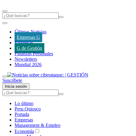
Últimas Noticias
Empresas G
Empresas
G de Gestión
Finanzas Personales
Newsletters
Mundial 2026
Suscríbete
Inicia sesión
Lo último
Peru Quiosco
Portada
Empresas
Management & Empleo
Economía