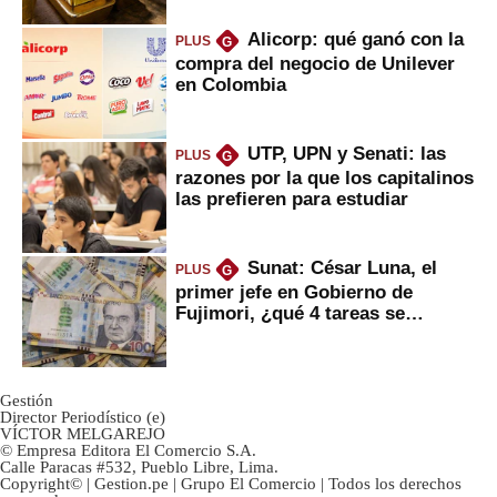
Alicorp: qué ganó con la
PLUS
G
compra del negocio de Unilever
en Colombia
UTP, UPN y Senati: las
PLUS
G
razones por la que los capitalinos
las prefieren para estudiar
Sunat: César Luna, el
PLUS
G
primer jefe en Gobierno de
Fujimori, ¿qué 4 tareas se
marcan urgentes?
Gestión
Director Periodístico (e)
VÍCTOR MELGAREJO
© Empresa Editora El Comercio S.A.
Calle Paracas #532, Pueblo Libre, Lima.
Copyright© | Gestion.pe | Grupo El Comercio | Todos los derechos