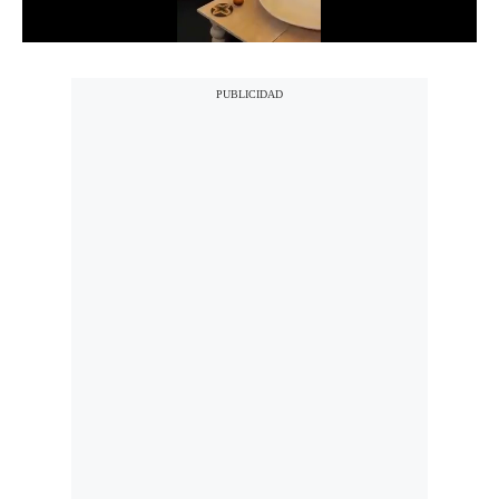
Notas Contratadas
Podcast
Gestión TV
Videos
Fotogalerías
gestion.pe
¿quiénes
Somos?
Términos
Y
Condiciones
Política
De
Privacidad