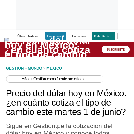
Últimas Noticias
Empresas G
Empresas
G de Gestión
Finanzas
Lo último
Peru Quiosco
SUSCRÍBETE
Portada
GESTION
>
MUNDO
>
MEXICO
Empresas
Añadir
Gestión
como fuente preferida en
Management & Empleo
Precio del dólar hoy en México:
Economía
¿en cuánto cotiza el tipo de
cambio este martes 1 de junio?
Mercados
Perú
Sigue en Gestión.pe la cotización del
dólar hoy en México y conoce todos
Política