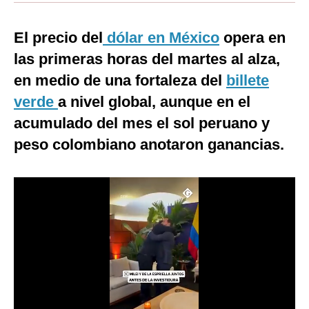
Moda
El precio del
dólar en México
opera en
Estilos
las primeras horas del martes al alza,
Mundo
en medio de una fortaleza del
billete
verde
a nivel global, aunque en el
EEUU
acumulado del mes el sol peruano y
México
peso colombiano anotaron ganancias.
España
Internacional
Tecnología
Club del Suscriptor
Mix
G de Gestión