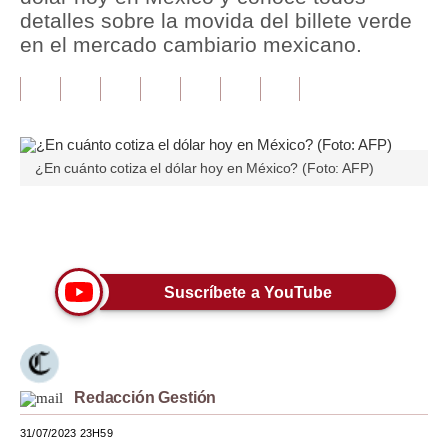
detalles sobre la movida del billete verde
Tu Dinero
en el mercado cambiario mexicano.
Finanzas Personales
Inmobiliarias
Plus G
¿En cuánto cotiza el dólar hoy en México? (Foto: AFP)
Opinión
Únete a nuestro canal
Editorial
Pregunta de hoy
Suscríbete a YouTube
Blogs
Tendencias
Lujo
Redacción Gestión
31/07/2023 23H59
Viajes