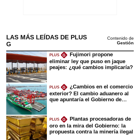
LAS MÁS LEÍDAS DE PLUS
Contenido de
G
Gestión
Fujimori propone
PLUS
G
eliminar ley que puso en jaque
peajes: ¿qué cambios implicaría?
¿Cambios en el comercio
PLUS
G
exterior? El cambio aduanero al
que apuntaría el Gobierno de
Fujimori
Plantas procesadoras de
PLUS
G
oro en la mira del Gobierno: la
propuesta contra la minería ilegal