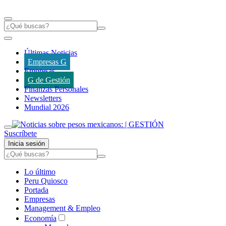
Últimas Noticias
Empresas G
Empresas
G de Gestión
Finanzas Personales
Newsletters
Mundial 2026
Suscríbete
Inicia sesión
Lo último
Peru Quiosco
Portada
Empresas
Management & Empleo
Economía