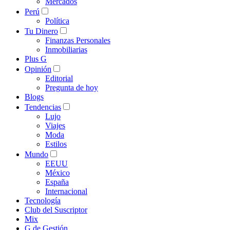
Mercados
Perú
Política
Tu Dinero
Finanzas Personales
Inmobiliarias
Plus G
Opinión
Editorial
Pregunta de hoy
Blogs
Tendencias
Lujo
Viajes
Moda
Estilos
Mundo
EEUU
México
España
Internacional
Tecnología
Club del Suscriptor
Mix
G de Gestión