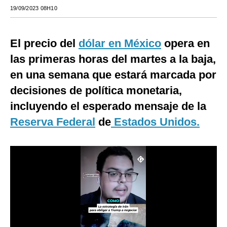
19/09/2023 08H10
Moda
Estilos
El precio del
dólar en México
opera en
Mundo
las primeras horas del martes a la baja,
en una semana que estará marcada por
EEUU
decisiones de política monetaria,
México
incluyendo el esperado mensaje de la
España
Reserva Federal
de
Estados Unidos.
Internacional
Tecnología
Club del Suscriptor
Mix
G de Gestión