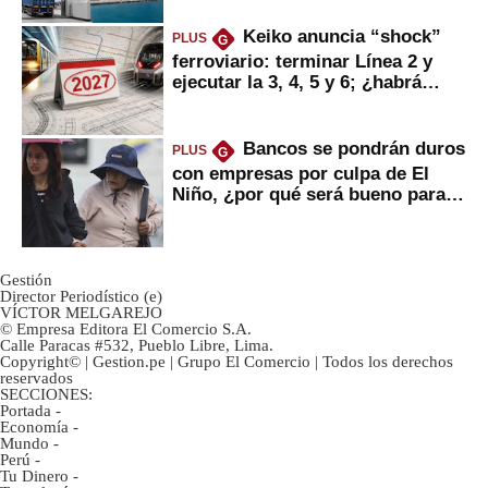
Keiko anuncia “shock”
PLUS
G
ferroviario: terminar Línea 2 y
ejecutar la 3, 4, 5 y 6; ¿habrá
avances?
Bancos se pondrán duros
PLUS
G
con empresas por culpa de El
Niño, ¿por qué será bueno para
ahorristas?
Gestión
Director Periodístico (e)
VÍCTOR MELGAREJO
© Empresa Editora El Comercio S.A.
Calle Paracas #532, Pueblo Libre, Lima.
Copyright© | Gestion.pe | Grupo El Comercio | Todos los derechos
reservados
SECCIONES:
Portada
-
Economía
-
Mundo
-
Perú
-
Tu Dinero
-