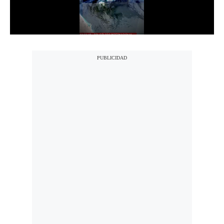
Notas Contratadas
Podcast
Gestión TV
Videos
Fotogalerías
gestion.pe
¿quiénes
Somos?
Términos
Y
Condiciones
Política
De
Privacidad