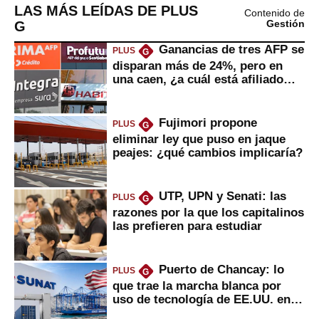
LAS MÁS LEÍDAS DE PLUS
Contenido de
G
Gestión
Ganancias de tres AFP se
PLUS
G
disparan más de 24%, pero en
una caen, ¿a cuál está afiliado
usted?
Fujimori propone
PLUS
G
eliminar ley que puso en jaque
peajes: ¿qué cambios implicaría?
UTP, UPN y Senati: las
PLUS
G
razones por la que los capitalinos
las prefieren para estudiar
Puerto de Chancay: lo
PLUS
G
que trae la marcha blanca por
uso de tecnología de EE.UU. en
mercancías