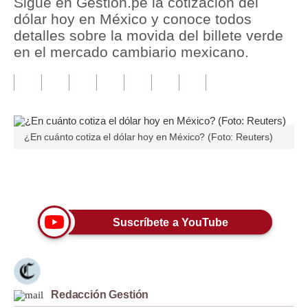
Sigue en Gestión.pe la cotización del
dólar hoy en México y conoce todos
Tu Dinero
detalles sobre la movida del billete verde
en el mercado cambiario mexicano.
Finanzas Personales
Inmobiliarias
Plus G
Opinión
¿En cuánto cotiza el dólar hoy en México? (Foto: Reuters)
Editorial
Únete a nuestro canal
Pregunta de hoy
Blogs
Suscríbete a YouTube
Tendencias
Lujo
Redacción Gestión
Viajes