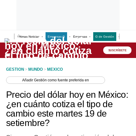
Últimas Noticias
Empresas G
Empresas
G de Gestión
Finanzas
Lo último
Peru Quiosco
SUSCRÍBETE
Portada
GESTION
>
MUNDO
>
MEXICO
Empresas
Añadir
Gestión
como fuente preferida en
Management & Empleo
Precio del dólar hoy en México:
Economía
¿en cuánto cotiza el tipo de
cambio este martes 19 de
Mercados
setiembre?
Perú
Política