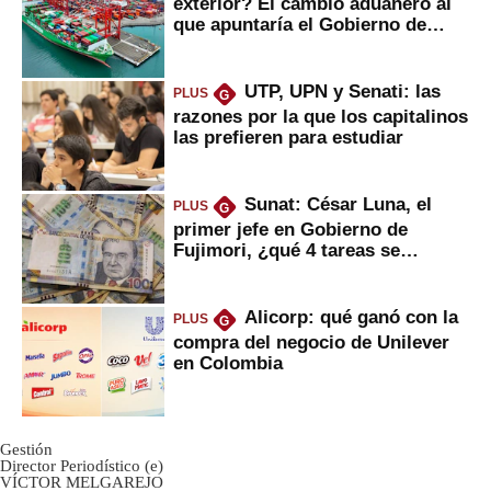
exterior? El cambio aduanero al
que apuntaría el Gobierno de
Fujimori
UTP, UPN y Senati: las
PLUS
G
razones por la que los capitalinos
las prefieren para estudiar
Sunat: César Luna, el
PLUS
G
primer jefe en Gobierno de
Fujimori, ¿qué 4 tareas se
marcan urgentes?
Alicorp: qué ganó con la
PLUS
G
compra del negocio de Unilever
en Colombia
Gestión
Director Periodístico (e)
VÍCTOR MELGAREJO