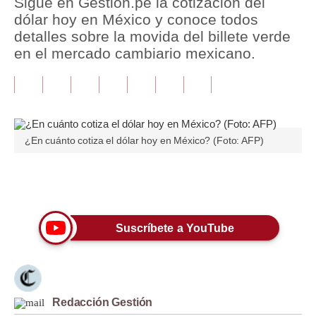
Sigue en Gestión.pe la cotización del
dólar hoy en México y conoce todos
Tu Dinero
detalles sobre la movida del billete verde
en el mercado cambiario mexicano.
Finanzas Personales
Inmobiliarias
Plus G
Opinión
¿En cuánto cotiza el dólar hoy en México? (Foto: AFP)
Editorial
Únete a nuestro canal
Pregunta de hoy
Blogs
Suscríbete a YouTube
Tendencias
Lujo
Redacción Gestión
Viajes