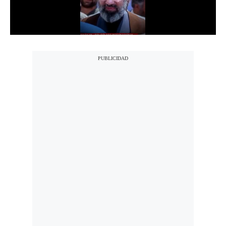
Notas Contratadas
Podcast
Gestión TV
Videos
Fotogalerías
gestion.pe
¿quiénes
Somos?
Términos
Y
Condiciones
Política
De
Privacidad