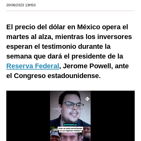
20/06/2023 13H50
Moda
Estilos
El precio del dólar en México opera el
Mundo
martes al alza, mientras los inversores
esperan el testimonio durante la
EEUU
semana que dará el presidente de la
México
Reserva Federal
, Jerome Powell, ante
España
el Congreso estadounidense.
Internacional
Tecnología
Club del Suscriptor
Mix
G de Gestión