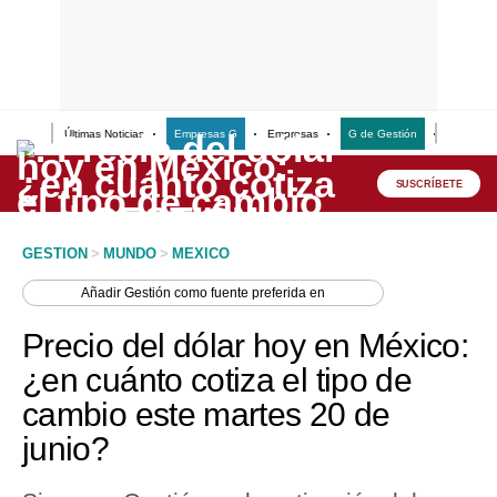
Últimas Noticias
Empresas G
Empresas
G de Gestión
Finanzas
Lo último
Peru Quiosco
SUSCRÍBETE
Portada
GESTION
>
MUNDO
>
MEXICO
Empresas
Añadir
Gestión
como fuente preferida en
Management & Empleo
Precio del dólar hoy en México:
Economía
¿en cuánto cotiza el tipo de
cambio este martes 20 de
Mercados
junio?
Perú
Política