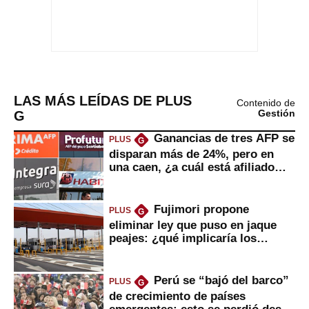
LAS MÁS LEÍDAS DE PLUS
Contenido de
G
Gestión
Ganancias de tres AFP se
PLUS
G
disparan más de 24%, pero en
una caen, ¿a cuál está afiliado
usted?
Fujimori propone
PLUS
G
eliminar ley que puso en jaque
peajes: ¿qué implicaría los
usuarios?
Perú se “bajó del barco”
PLUS
G
de crecimiento de países
emergentes: esto se perdió desde