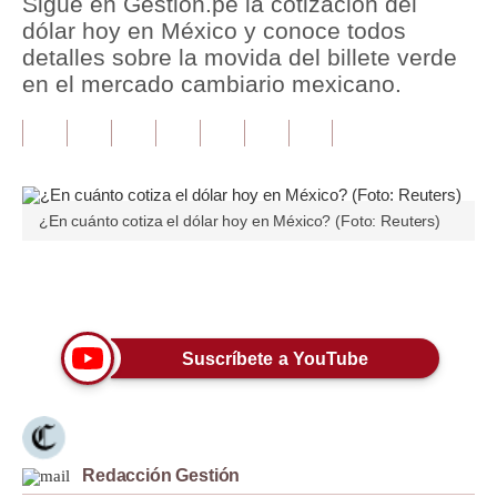
Sigue en Gestión.pe la cotización del
dólar hoy en México y conoce todos
Tu Dinero
detalles sobre la movida del billete verde
en el mercado cambiario mexicano.
Finanzas Personales
Inmobiliarias
Plus G
Opinión
¿En cuánto cotiza el dólar hoy en México? (Foto: Reuters)
Editorial
Únete a nuestro canal
Pregunta de hoy
Blogs
Suscríbete a YouTube
Tendencias
Lujo
Redacción Gestión
Viajes