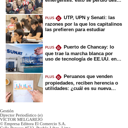
2022
UTP, UPN y Senati: las
PLUS
G
razones por la que los capitalinos
las prefieren para estudiar
Puerto de Chancay: lo
PLUS
G
que trae la marcha blanca por
uso de tecnología de EE.UU. en
mercancías
Peruanos que venden
PLUS
G
propiedades, reciben herencia o
utilidades: ¿cuál es su nueva
inversión clave?
Gestión
Director Periodístico (e)
VÍCTOR MELGAREJO
© Empresa Editora El Comercio S.A.
Calle Paracas #532, Pueblo Libre, Lima.