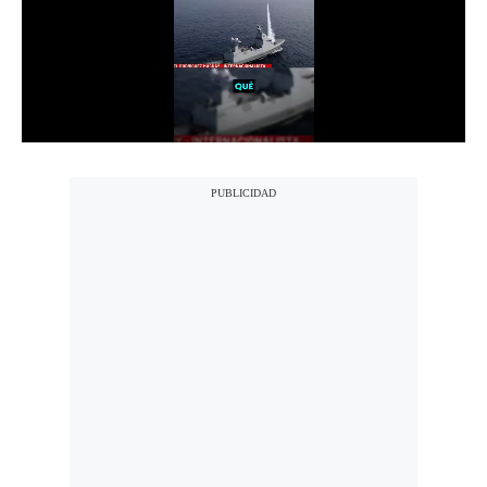
Notas Contratadas
Podcast
Gestión TV
Videos
Fotogalerías
gestion.pe
¿quiénes
Somos?
Términos
Y
Condiciones
Política
De
Privacidad