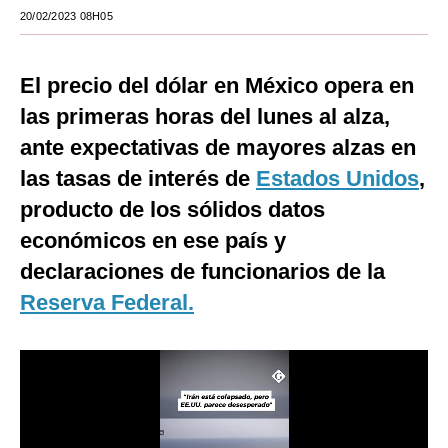
20/02/2023 08H05
Moda
Estilos
El precio del dólar en México opera en
Mundo
las primeras horas del lunes al alza,
ante expectativas de mayores alzas en
EEUU
las tasas de interés de
Estados Unidos
,
México
producto de los sólidos datos
España
económicos en ese país y
declaraciones de funcionarios de la
Internacional
Reserva Federal.
Tecnología
Club del Suscriptor
Mix
G de Gestión