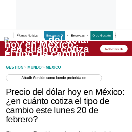
Últimas Noticias
Empresas G
Empresas
G de Gestión
Finanzas
Lo último
Peru Quiosco
SUSCRÍBETE
Portada
GESTION
>
MUNDO
>
MEXICO
Empresas
Añadir
Gestión
como fuente preferida en
Management & Empleo
Precio del dólar hoy en México:
Economía
¿en cuánto cotiza el tipo de
cambio este lunes 20 de
Mercados
febrero?
Perú
Política