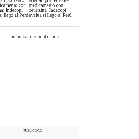
Alertan por retiro de
medicamento con
cetirizina: Indecopi
evalúa si llegó al Perú