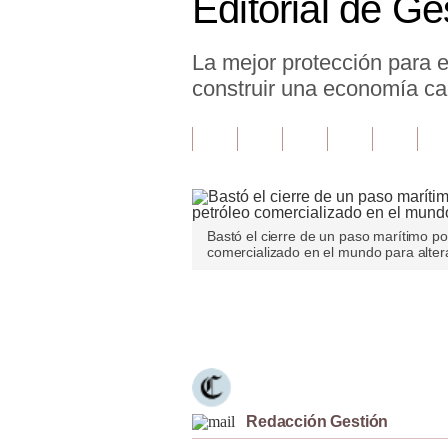
Editorial de G
Finanzas Personales
La mejor protección para e
Inmobiliarias
construir una economía cap
Plus G
Opinión
Editorial
Pregunta de hoy
Bastó el cierre de un paso marítimo po
comercializado en el mundo para alterar
Blogs
Tendencias
Únete a nuestro canal
Lujo
Viajes
Redacción Gestión
Moda