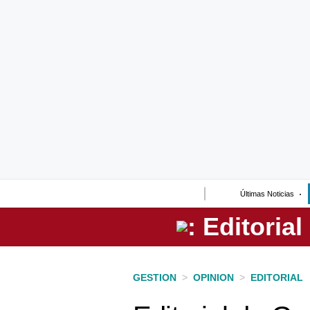
Lo último
Peru Quiosco
Portada
Empresas
Management & Empleo
Economía
Últimas Noticias
Mercados
Perú
Política
GESTION
>
OPINION
>
EDITORIAL
Tu Dinero