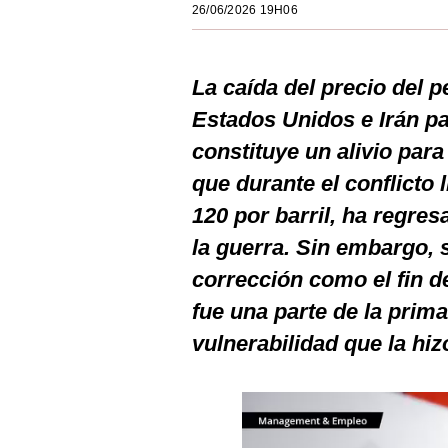
26/06/2026 19H06
Estilos
Mundo
La caída del precio del p
EEUU
Estados Unidos e Irán pa
México
constituye un alivio par
que durante el conflicto 
España
120 por barril, ha regres
Internacional
la guerra. Sin embargo, s
Tecnología
corrección como el fin d
Club del Suscriptor
fue una parte de la prima
vulnerabilidad que la hi
Mix
G de Gestión
Notas Contratadas