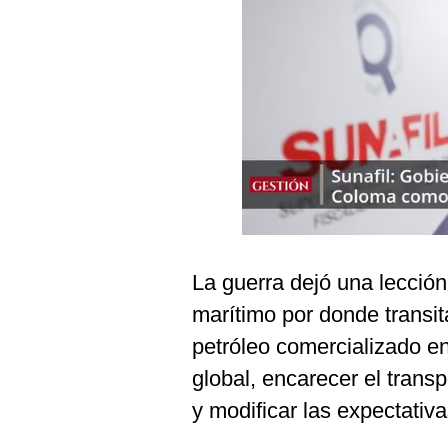
Podcast
Gestión TV
Videos
Fotogalerías
gestion.pe
¿quiénes
Somos?
La guerra dejó una lección
Términos
marítimo por donde transit
Y
Condiciones
petróleo comercializado en
Política
global, encarecer el trans
De
Privacidad
y modificar las expectativa
Politica