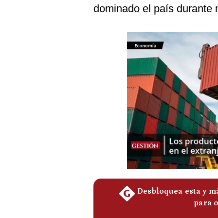
Podcast
dominado el país durante 
Gestión TV
Videos
Fotogalerías
gestion.pe
¿quiénes
Somos?
Términos
Y
Condiciones
Política
De
Privacidad
Politica