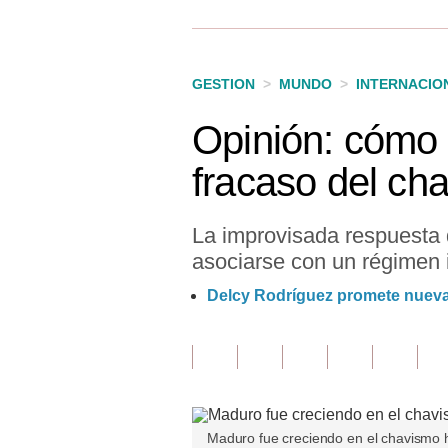
Finanzas Personales
Inmobiliarias
GESTION
>
MUNDO
>
INTERNACIO
Plus G
Opinión: cómo 
Opinión
fracaso del ch
Editorial
Pregunta de hoy
La improvisada respuesta 
asociarse con un régimen 
Blogs
Delcy Rodríguez promete nuevas
Tendencias
Lujo
Viajes
Moda
Maduro fue creciendo en el chavismo h