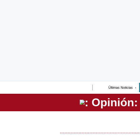
Lo último
Peru Quiosco
Portada
Empresas
Management & Empleo
Economía
Últimas Noticias
Mercados
Perú
Política
Tu Dinero