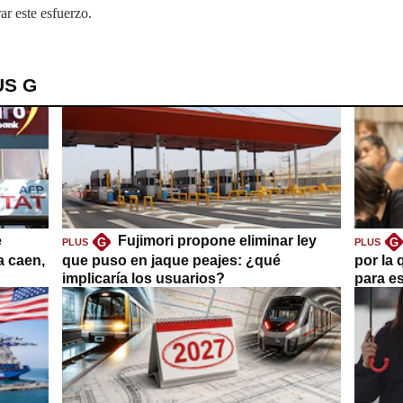
ar este esfuerzo.
US G
e
Fujimori propone eliminar ley
G
G
PLUS
PLUS
a caen,
que puso en jaque peajes: ¿qué
por la 
implicaría los usuarios?
para es