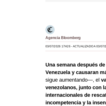
Estilos
Únete a nuestro canal
Mundo
EEUU
México
Agencia Bloomberg
España
03/07/2026 17H26
- ACTUALIZADO A 03/07/
Internacional
Tecnología
Una semana después de 
Club del Suscriptor
Venezuela y causaran má
sigue aumentando—, el
va
Mix
venezolanos, junto con l
G de Gestión
internacionales de resca
Notas Contratadas
incompetencia y la insen