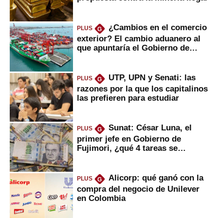
¿Cambios en el comercio
PLUS
G
exterior? El cambio aduanero al
que apuntaría el Gobierno de
Fujimori
UTP, UPN y Senati: las
PLUS
G
razones por la que los capitalinos
las prefieren para estudiar
Sunat: César Luna, el
PLUS
G
primer jefe en Gobierno de
Fujimori, ¿qué 4 tareas se
marcan urgentes?
Alicorp: qué ganó con la
PLUS
G
compra del negocio de Unilever
en Colombia