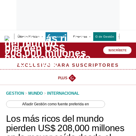
Últimas Noticias
Empresas G
Empresas
G de Gestión
Finanzas
Lo último
Peru Quiosco
SUSCRÍBETE
Portada
EXCLUSIVO PARA SUSCRIPTORES
Empresas
PLUS
G
Management & Empleo
GESTION
>
MUNDO
>
INTERNACIONAL
Economía
Añadir
Gestión
como fuente preferida en
Mercados
Los más ricos del mundo
Perú
pierden US$ 208,000 millones
Política