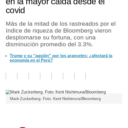
en la mayor caída desde el
covid
Tu Dinero
Finanzas Personales
Más de la mitad de los rastreados por el
índice de riqueza de Bloomberg vieron
Inmobiliarias
desplomarse su fortuna, con una
disminución promedio del 3.3%.
Plus G
Trump y su “pasión” por los aranceles: ¿afectará la
Opinión
economía en el Perú?
Editorial
Pregunta de hoy
Blogs
Mark Zuckerberg. Foto: Kent Nishimura/Bloomberg
Tendencias
Lujo
Únete a nuestro canal
Viajes