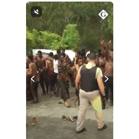
Notas Contratadas
Podcast
Gestión TV
Videos
Fotogalerías
gestion.pe
¿quiénes
Somos?
Términos
Y
Condiciones
Política
De
Privacidad