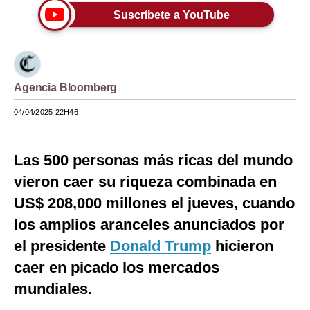
Suscríbete a YouTube
Moda
Estilos
Mundo
Agencia Bloomberg
EEUU
04/04/2025 22H46
México
Las 500 personas más ricas del mundo
España
vieron caer su riqueza combinada en
Internacional
US$ 208,000 millones el jueves, cuando
Tecnología
los amplios aranceles anunciados por
Club del Suscriptor
el presidente
Donald Trump
hicieron
caer en picado los mercados
Mix
mundiales.
G de Gestión