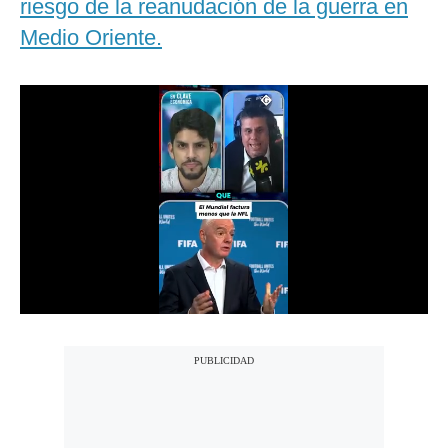
riesgo de la reanudación de la guerra en
Notas Contratadas
Medio Oriente.
Podcast
Gestión TV
Videos
Fotogalerías
gestion.pe
¿quiénes
Somos?
Términos
Y
Condiciones
Política
De
Privacidad