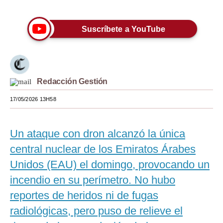
Moda
Suscríbete a YouTube
Estilos
Mundo
EEUU
Redacción Gestión
México
17/05/2026 13H58
España
Un ataque con dron alcanzó la única
Internacional
central nuclear de los Emiratos Árabes
Tecnología
Unidos (EAU) el domingo, provocando un
Club del Suscriptor
incendio en su perímetro. No hubo
reportes de heridos ni de fugas
Mix
radiológicas, pero puso de relieve el
G de Gestión