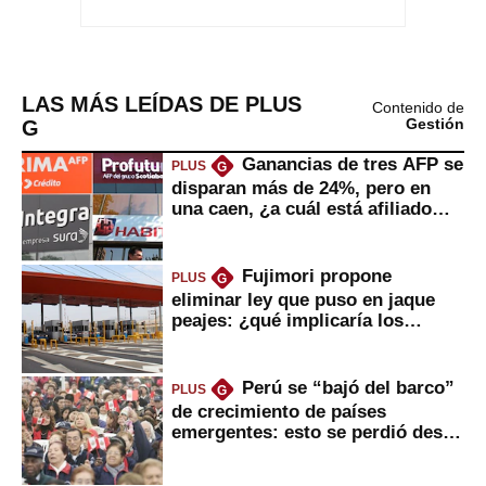
LAS MÁS LEÍDAS DE PLUS
Contenido de
G
Gestión
Ganancias de tres AFP se
PLUS
G
disparan más de 24%, pero en
una caen, ¿a cuál está afiliado
usted?
Fujimori propone
PLUS
G
eliminar ley que puso en jaque
peajes: ¿qué implicaría los
usuarios?
Perú se “bajó del barco”
PLUS
G
de crecimiento de países
emergentes: esto se perdió desde
2022