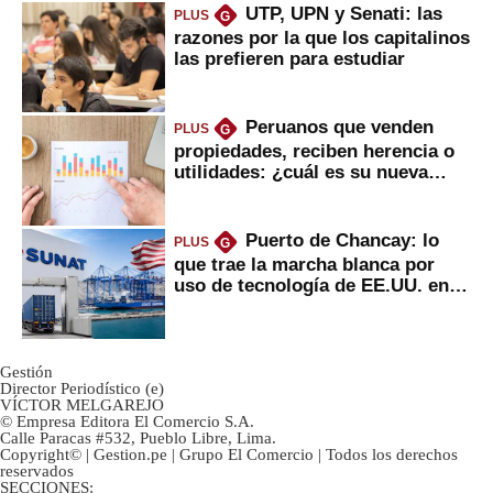
UTP, UPN y Senati: las
PLUS
G
razones por la que los capitalinos
las prefieren para estudiar
Peruanos que venden
PLUS
G
propiedades, reciben herencia o
utilidades: ¿cuál es su nueva
inversión clave?
Puerto de Chancay: lo
PLUS
G
que trae la marcha blanca por
uso de tecnología de EE.UU. en
mercancías
Gestión
Director Periodístico (e)
VÍCTOR MELGAREJO
© Empresa Editora El Comercio S.A.
Calle Paracas #532, Pueblo Libre, Lima.
Copyright© | Gestion.pe | Grupo El Comercio | Todos los derechos
reservados
SECCIONES: