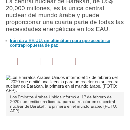
La central nuclear de Barakah, de US$
20,000 millones, es la única central
Tu Dinero
nuclear del mundo árabe y puede
proporcionar una cuarta parte de todas las
Finanzas Personales
necesidades energéticas en los EAU.
Inmobiliarias
Irán da a EE.UU. un ultimátum para que acepte su
contrapropuesta de paz
Plus G
Opinión
Editorial
Pregunta de hoy
Blogs
Los Emiratos Árabes Unidos informó el 17 de febrero del
2020 que emitió una licencia para un reactor en su central
Tendencias
nuclear de Barakah, la primera en el mundo árabe. (FOTO:
AFP).
Lujo
Viajes
Únete a nuestro canal