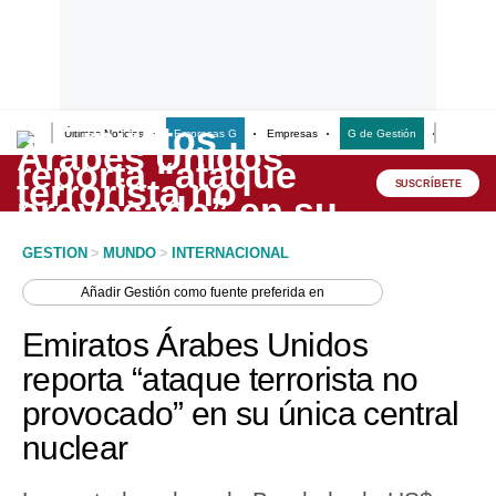
Últimas Noticias
Empresas G
Empresas
G de Gestión
Finanzas
Lo último
Peru Quiosco
SUSCRÍBETE
Portada
GESTION
>
MUNDO
>
INTERNACIONAL
Empresas
Añadir
Gestión
como fuente preferida en
Management & Empleo
Emiratos Árabes Unidos
Economía
reporta “ataque terrorista no
provocado” en su única central
Mercados
nuclear
Perú
Política