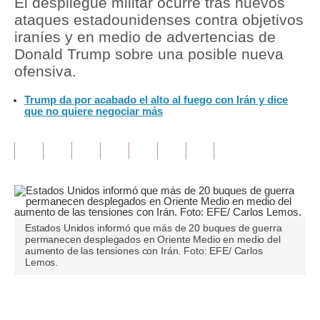
El despliegue militar ocurre tras nuevos
ataques estadounidenses contra objetivos
Tu Dinero
iraníes y en medio de advertencias de
Donald Trump sobre una posible nueva
Finanzas Personales
ofensiva.
Inmobiliarias
Trump da por acabado el alto al fuego con Irán y dice
que no quiere negociar más
Plus G
Opinión
Editorial
Pregunta de hoy
Blogs
Estados Unidos informó que más de 20 buques de guerra
permanecen desplegados en Oriente Medio en medio del
aumento de las tensiones con Irán. Foto: EFE/ Carlos
Tendencias
Lemos.
Lujo
Únete a nuestro canal
Viajes