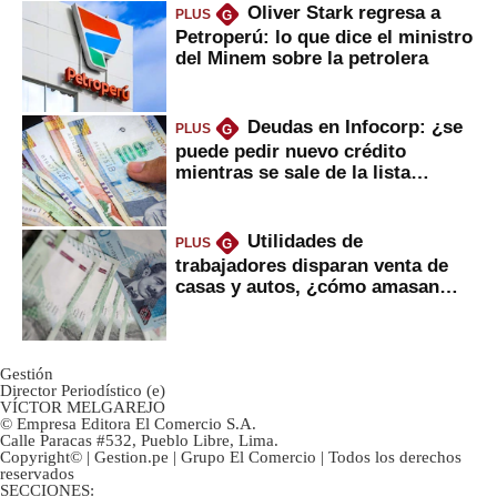
Oliver Stark regresa a
PLUS
G
Petroperú: lo que dice el ministro
del Minem sobre la petrolera
Deudas en Infocorp: ¿se
PLUS
G
puede pedir nuevo crédito
mientras se sale de la lista
negra?
Utilidades de
PLUS
G
trabajadores disparan venta de
casas y autos, ¿cómo amasan
tanta liquidez?
Gestión
Director Periodístico (e)
VÍCTOR MELGAREJO
© Empresa Editora El Comercio S.A.
Calle Paracas #532, Pueblo Libre, Lima.
Copyright© | Gestion.pe | Grupo El Comercio | Todos los derechos
reservados
SECCIONES: