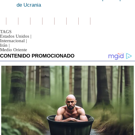
de Ucrania
TAGS
Estados Unidos
|
Internacional
|
Irán
|
Medio Oriente