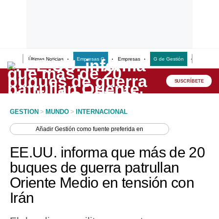
Últimas Noticias
Empresas G
Empresas
G de Gestión
Finanzas
Lo último
Peru Quiosco
SUSCRÍBETE
Portada
GESTION
>
MUNDO
>
INTERNACIONAL
Empresas
Añadir
Gestión
como fuente preferida en
Management & Empleo
EE.UU. informa que más de 20
Economía
buques de guerra patrullan
Oriente Medio en tensión con
Mercados
Irán
Perú
Política