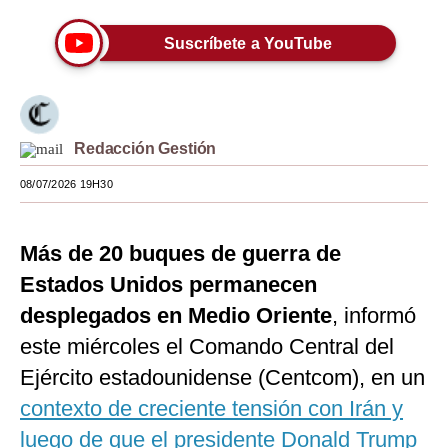
Moda
Suscríbete a YouTube
Estilos
Mundo
Redacción Gestión
EEUU
08/07/2026 19H30
México
España
Más de 20 buques de guerra de
Internacional
Estados Unidos permanecen
Tecnología
desplegados en Medio Oriente
, informó
este miércoles el Comando Central del
Club del Suscriptor
Ejército estadounidense (Centcom), en un
Mix
contexto de creciente tensión con Irán y
G de Gestión
luego de que el presidente Donald Trump