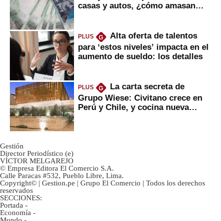
casas y autos, ¿cómo amasan
tanta liquidez?
Alta oferta de talentos
PLUS
G
para ‘estos niveles’ impacta en el
aumento de sueldo: los detalles
La carta secreta de
PLUS
G
Grupo Wiese: Civitano crece en
Perú y Chile, y cocina nueva
marca
Gestión
Director Periodístico (e)
VÍCTOR MELGAREJO
© Empresa Editora El Comercio S.A.
Calle Paracas #532, Pueblo Libre, Lima.
Copyright© | Gestion.pe | Grupo El Comercio | Todos los derechos
reservados
SECCIONES:
Portada
-
Economía
-
Mundo
-