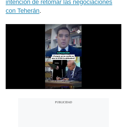
intención de retomar las negociaciones
Notas Contratadas
con Teherán
.
Podcast
Gestión TV
Videos
Fotogalerías
gestion.pe
¿quiénes
Somos?
Términos
Y
Condiciones
Política
De
Privacidad