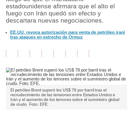
estadounidense afirmara que el alto el
Tu Dinero
fuego con Irán quedó sin efecto y
descartara nuevas negociaciones.
Finanzas Personales
EE.UU. revoca autorización para venta de petróleo iraní
Inmobiliarias
tras ataques en estrecho de Ormuz
Plus G
Opinión
Editorial
Pregunta de hoy
El petróleo Brent superó los US$ 78 por barril tras el
Blogs
recrudecimiento de las tensiones entre Estados Unidos e
Irán y el aumento de los temores sobre el suministro global
de crudo. Foto: EFE.
Tendencias
Lujo
Únete a nuestro canal
Viajes