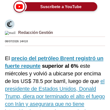
Suscríbete a YouTube
Moda
Estilos
Mundo
Redacción Gestión
EEUU
08/07/2026 14H18
México
España
El
precio del petróleo Brent registró un
fuerte repunte
superior al 6%
este
Internacional
miércoles y volvió a ubicarse por encima
Tecnología
de los US$ 78.5 por barril, luego de que
el
Club del Suscriptor
presidente de Estados Unidos, Donald
Trump, diera por terminado el alto el fuego
Mix
con Irán y asegurara que no tiene
G de Gestión