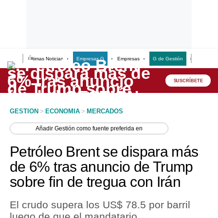
Últimas Noticias
Empresas G
Empresas
G de Gestión
Finanzas
Lo último
Peru Quiosco
SUSCRÍBETE
Portada
GESTION
>
ECONOMIA
>
MERCADOS
Empresas
Añadir
Gestión
como fuente preferida en
Management & Empleo
Petróleo Brent se dispara más
Economía
de 6% tras anuncio de Trump
sobre fin de tregua con Irán
Mercados
Perú
El crudo supera los US$ 78.5 por barril
luego de que el mandatario
Política