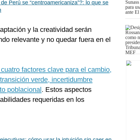
e Perú se “centroamericaniza”?: lo que se
n
aptación y la creatividad serán
ndo relevante y no quedar fuera en el
n cuatro factores clave para el cambio,
 transición verde, incertidumbre
o poblacional
. Estos aspectos
habilidades requeridas en los
ejecutivas: cómo usar la intuición sin caer en