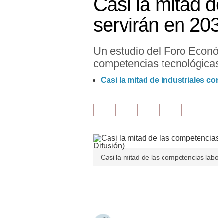
Casi la mitad 
Finanzas Personales
servirán en 20
Inmobiliarias
Un estudio del Foro Económ
Plus G
competencias tecnológica
Opinión
Casi la mitad de industriales co
Editorial
Pregunta de hoy
Blogs
Tendencias
Casi la mitad de las competencias labo
Lujo
Únete a nuestro canal
Viajes
Moda