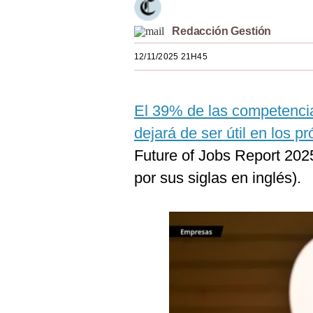
Estilos
Redacción Gestión
Mundo
12/11/2025 21H45
EEUU
México
El 39% de las competencia
España
dejará de ser útil en los 
Future of Jobs Report 20
Internacional
por sus siglas en inglés).
Tecnología
Club del Suscriptor
Mix
G de Gestión
Notas Contratadas