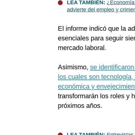
De
LEA TAMBIÉN:
¿Economía d
Cookies
advierte del empleo y crime
Preguntas
Frecuentes
El informe indicó que la ad
esenciales para seguir sie
mercado laboral.
Asimismo,
se identificaro
los cuales son tecnología,
económica y envejecimient
transformarán los roles y 
próximos años.
LEA TAMBIÉN:
Entrevistas 