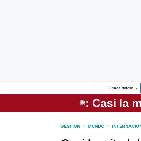
Lo último
Peru Quiosco
Portada
Empresas
Management & Empleo
Economía
Últimas Noticias
Mercados
Perú
Política
GESTION
>
MUNDO
>
INTERNACIO
Tu Dinero