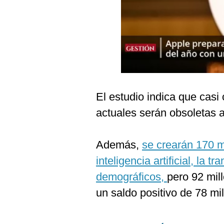
Podcast
Gestión TV
Videos
Fotogalerías
El estudio indica que casi
actuales serán obsoletas 
gestion.pe
¿quiénes
Somos?
Además,
se crearán 170 m
Términos
inteligencia artificial, la 
Y
Condiciones
demográficos,
pero 92 mil
Política
un saldo positivo de 78 mi
De
Privacidad
Politica