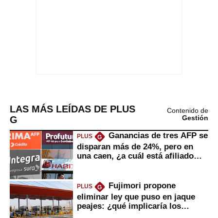
LAS MÁS LEÍDAS DE PLUS
Contenido de
G
Gestión
Ganancias de tres AFP se
PLUS
G
disparan más de 24%, pero en
una caen, ¿a cuál está afiliado
usted?
Fujimori propone
PLUS
G
eliminar ley que puso en jaque
peajes: ¿qué implicaría los
usuarios?