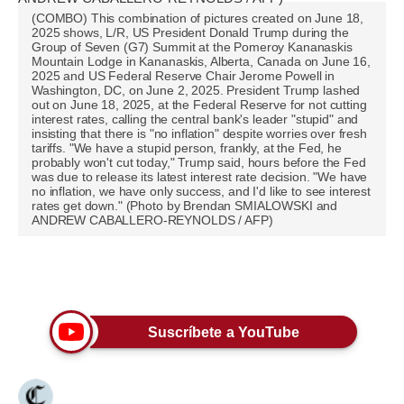
(COMBO) This combination of pictures created on June 18,
Moda
2025 shows, L/R, US President Donald Trump during the
Group of Seven (G7) Summit at the Pomeroy Kananaskis
Mountain Lodge in Kananaskis, Alberta, Canada on June 16,
Estilos
2025 and US Federal Reserve Chair Jerome Powell in
Washington, DC, on June 2, 2025. President Trump lashed
Mundo
out on June 18, 2025, at the Federal Reserve for not cutting
interest rates, calling the central bank's leader "stupid" and
insisting that there is "no inflation" despite worries over fresh
EEUU
tariffs. "We have a stupid person, frankly, at the Fed, he
probably won't cut today," Trump said, hours before the Fed
México
was due to release its latest interest rate decision. "We have
no inflation, we have only success, and I'd like to see interest
rates get down." (Photo by Brendan SMIALOWSKI and
España
ANDREW CABALLERO-REYNOLDS / AFP)
Internacional
Únete a nuestro canal
Tecnología
Club del Suscriptor
Suscríbete a YouTube
Mix
G de Gestión