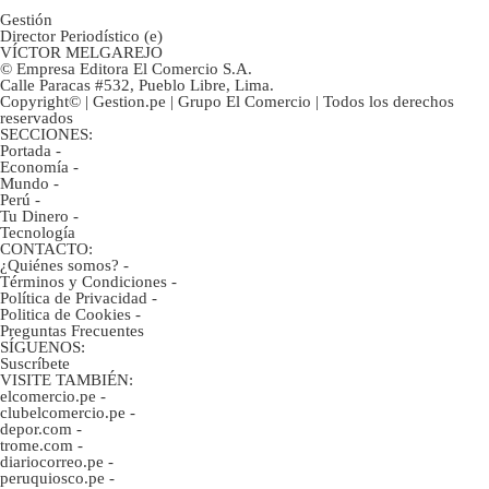
Gestión
Director Periodístico (e)
VÍCTOR MELGAREJO
© Empresa Editora El Comercio S.A.
Calle Paracas #532, Pueblo Libre, Lima.
Copyright© | Gestion.pe | Grupo El Comercio | Todos los derechos
reservados
SECCIONES:
Portada
-
Economía
-
Mundo
-
Perú
-
Tu Dinero
-
Tecnología
CONTACTO:
¿Quiénes somos?
-
Términos y Condiciones
-
Política de Privacidad
-
Politica de Cookies
-
Preguntas Frecuentes
SÍGUENOS:
Suscríbete
VISITE TAMBIÉN:
elcomercio.pe
-
clubelcomercio.pe
-
depor.com
-
trome.com
-
diariocorreo.pe
-
peruquiosco.pe
-