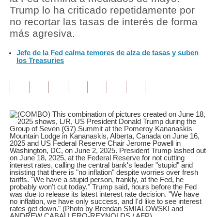
Trump lo ha criticado repetidamente por
Tu Dinero
no recortar las tasas de interés de forma
más agresiva.
Finanzas Personales
Jefe de la Fed calma temores de alza de tasas y suben
Inmobiliarias
los Treasuries
Plus G
Opinión
Editorial
Pregunta de hoy
Blogs
Tendencias
Lujo
Viajes