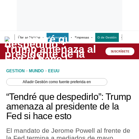
Últimas Noticias
Empresas G
Empresas
G de Gestión
Finanzas
Lo último
Peru Quiosco
SUSCRÍBETE
Portada
GESTION
>
MUNDO
>
EEUU
Empresas
Añadir
Gestión
como fuente preferida en
Management & Empleo
“Tendré que despedirlo”: Trump
Economía
amenaza al presidente de la
Fed si hace esto
Mercados
Perú
El mandato de Jerome Powell al frente de
la Fed termina a mediados de mayo.
Política