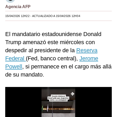
Notas Contratadas
Agencia AFP
Podcast
15/04/2026 12H22
- ACTUALIZADO A 15/04/2026 12H34
Gestión TV
El mandatario estadounidense Donald
Videos
Trump amenazó este miércoles con
Fotogalerías
despedir al presidente de la
Reserva
Federal
(Fed, banco central),
Jerome
Powell
, si permanece en el cargo más allá
gestion.pe
de su mandato.
¿quiénes
Somos?
Términos
Y
Condiciones
Política
De
Privacidad