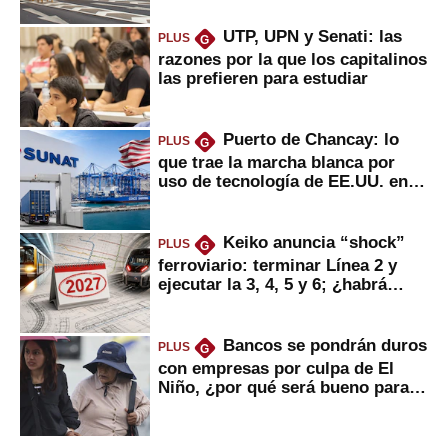
UTP, UPN y Senati: las
PLUS
G
razones por la que los capitalinos
las prefieren para estudiar
Puerto de Chancay: lo
PLUS
G
que trae la marcha blanca por
uso de tecnología de EE.UU. en
mercancías
Keiko anuncia “shock”
PLUS
G
ferroviario: terminar Línea 2 y
ejecutar la 3, 4, 5 y 6; ¿habrá
avances?
Bancos se pondrán duros
PLUS
G
con empresas por culpa de El
Niño, ¿por qué será bueno para
ahorristas?