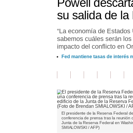
Powell descart
Finanzas Personales
su salida de la
Inmobiliarias
“La economía de Estados 
Plus G
sabemos cuáles serán los 
Opinión
impacto del conflicto en O
Editorial
Fed mantiene tasas de interés 
Pregunta de hoy
Blogs
Tendencias
Lujo
El presidente de la Reserva Federal d
Viajes
conferencia de prensa tras la reunión 
Junta de la Reserva Federal en Washi
Moda
SMIALOWSKI / AFP)