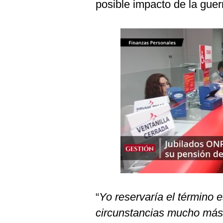
posible impacto de la guerr
Podcast
Gestión TV
Videos
Fotogalerías
gestion.pe
¿quiénes
Somos?
Términos
Y
Condiciones
Política
De
“
Yo reservaría el término 
Privacidad
circunstancias mucho más 
Politica