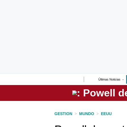
Lo último
Peru Quiosco
Portada
Empresas
Management & Empleo
Economía
Últimas Noticias
Mercados
Perú
Política
GESTION
>
MUNDO
>
EEUU
Tu Dinero