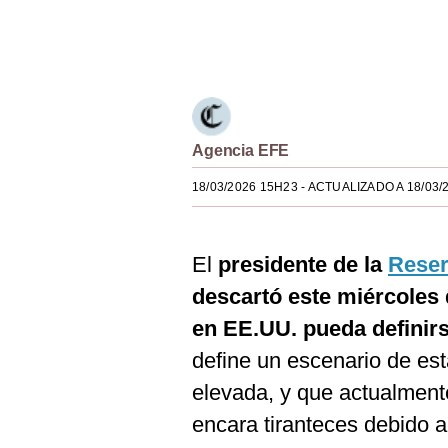
Estilos
Únete a nuestro canal
Mundo
EEUU
México
Agencia EFE
España
18/03/2026 15H23
- ACTUALIZADO A 18/03/
Internacional
Tecnología
El
presidente de la
Reser
descartó este miércoles
Club del Suscriptor
en EE.UU. pueda definir
Mix
define un escenario de es
G de Gestión
elevada, y que actualment
Notas Contratadas
encara tiranteces debido a 