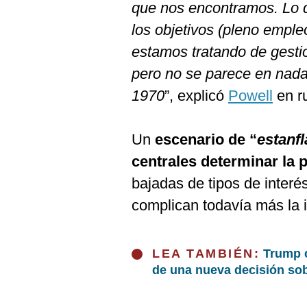
De
que nos encontramos. Lo q
Cookies
los objetivos (pleno empleo
Preguntas
Frecuentes
estamos tratando de gestio
pero no se parece en nada
1970
”, explicó
Powell
en r
Un
escenario de “
estanfl
centrales determinar la p
bajadas de tipos de interé
complican todavía más la i
LEA TAMBIÉN:
Trump c
de una nueva decisión sob