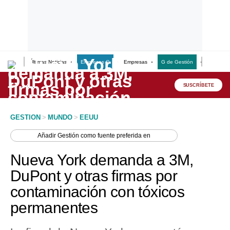
Últimas Noticias
Empresas G
Empresas
G de Gestión
Finanzas
Lo último
Peru Quiosco
SUSCRÍBETE
Portada
GESTION
>
MUNDO
>
EEUU
Empresas
Añadir
Gestión
como fuente preferida en
Management & Empleo
Nueva York demanda a 3M,
Economía
DuPont y otras firmas por
contaminación con tóxicos
Mercados
permanentes
Perú
Política