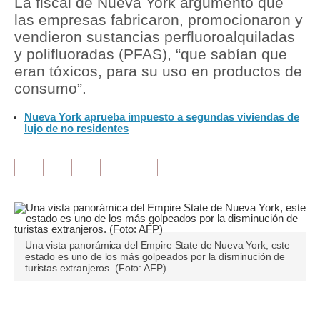
La fiscal de Nueva York argumentó que
las empresas fabricaron, promocionaron y
Tu Dinero
vendieron sustancias perfluoroalquiladas
y polifluoradas (PFAS), “que sabían que
Finanzas Personales
eran tóxicos, para su uso en productos de
Inmobiliarias
consumo”.
Plus G
Nueva York aprueba impuesto a segundas viviendas de
lujo de no residentes
Opinión
Editorial
Pregunta de hoy
Blogs
Una vista panorámica del Empire State de Nueva York, este
Tendencias
estado es uno de los más golpeados por la disminución de
turistas extranjeros. (Foto: AFP)
Lujo
Viajes
Únete a nuestro canal