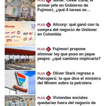
PLUS
G
primer jefe en Gobierno de
Fujimori, ¿qué 4 tareas se
marcan urgentes?
Alicorp: qué ganó con la
PLUS
G
compra del negocio de Unilever
en Colombia
Fujimori propone
PLUS
G
eliminar ley que puso en jaque
peajes: ¿qué cambios implicaría?
Oliver Stark regresa a
PLUS
G
Petroperú: lo que dice el ministro
del Minem sobre la petrolera
Viviendas sociales
PLUS
G
quedarían fuera del negocio de