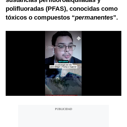
Notas Contratadas
polifluoradas (PFAS), conocidas como
tóxicos o compuestos “
permanentes
”.
Podcast
Gestión TV
Videos
Fotogalerías
gestion.pe
¿quiénes
Somos?
Términos
Y
Condiciones
Política
De
Privacidad