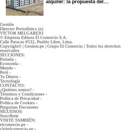
alquiler: la propuesta del
gobierno
Gestión
Director Periodístico (e)
VÍCTOR MELGAREJO
© Empresa Editora El Comercio S.A.
Calle Paracas #532, Pueblo Libre, Lima.
Copyright© | Gestion.pe | Grupo El Comercio | Todos los derechos
reservados
SECCIONES:
Portada
-
Economía
-
Mundo
-
Perú
-
Tu Dinero
-
Tecnología
CONTACTO:
¿Quiénes somos?
-
Términos y Condiciones
-
Política de Privacidad
-
Politica de Cookies
-
Preguntas Frecuentes
SÍGUENOS:
Suscríbete
VISITE TAMBIÉN:
elcomercio.pe
-
clubelcomercio.pe
-