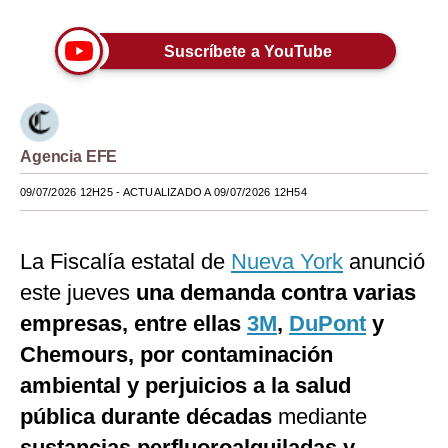
Moda
Suscríbete a YouTube
Estilos
Mundo
EEUU
Agencia EFE
México
09/07/2026 12H25
- ACTUALIZADO A 09/07/2026 12H54
España
La Fiscalía estatal de
Nueva York
anunció
Internacional
este jueves
una demanda contra varias
Tecnología
empresas, entre ellas
3M
,
DuPont
y
Club del Suscriptor
Chemours, por contaminación
ambiental y perjuicios a la salud
Mix
pública durante décadas
mediante
G de Gestión
sustancias perfluoroalquiladas y