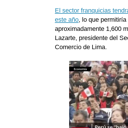
Podcast
El sector franquicias ten
Gestión TV
este año
, lo que permitir
Videos
aproximadamente 1,600 mil
Lazarte, presidente del S
Fotogalerías
Comercio de Lima.
gestion.pe
¿quiénes
Somos?
Términos
Y
Condiciones
Política
De
Privacidad
Politica