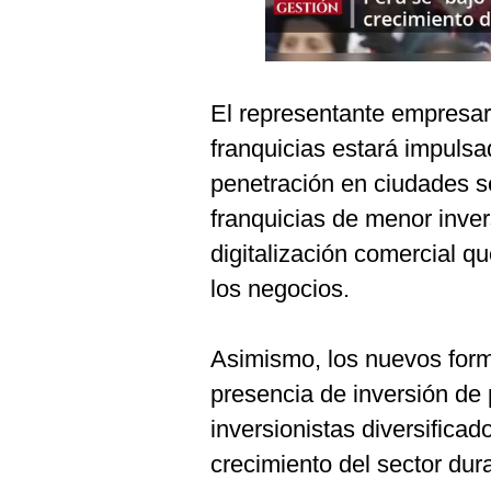
De
Cookies
Preguntas
Frecuentes
El representante empresar
franquicias estará impuls
penetración en ciudades s
franquicias de menor inver
digitalización comercial qu
los negocios.
Asimismo, los nuevos for
presencia de inversión de 
inversionistas diversificad
crecimiento del sector dur