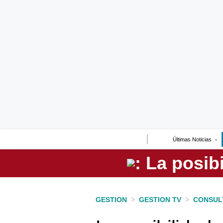
Lo último
Peru Quiosco
Portada
Empresas
Management & Empleo
Economía
Últimas Noticias
Mercados
Perú
Política
GESTION
>
GESTION TV
>
CONSUL
Tu Dinero