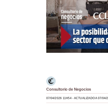
Estilos
Mundo
EEUU
México
España
00:00
/
02:54
Internacional
Tecnología
Únete a nuestro canal
Club del Suscriptor
Mix
Consultorio de Negocios
G de Gestión
07/04/2026 11H54
- ACTUALIZADO A 07/04/
Notas Contratadas