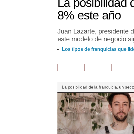
La posibilidad 
Finanzas Personales
8% este año
Inmobiliarias
Juan Lazarte, presidente 
Plus G
este modelo de negocio si
Opinión
Los tipos de franquicias que li
Editorial
Pregunta de hoy
Blogs
La posibilidad de la franquicia, un sec
Tendencias
Lujo
Viajes
Moda