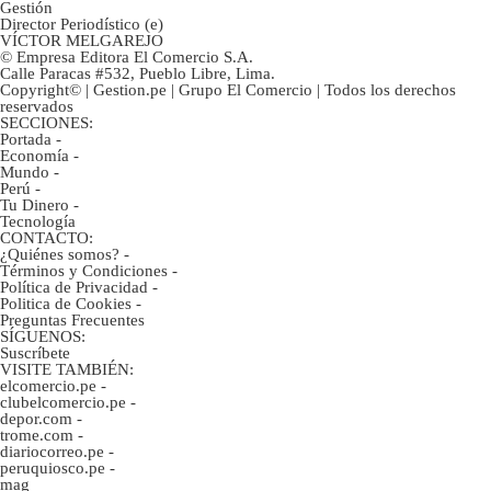
Gestión
Director Periodístico (e)
VÍCTOR MELGAREJO
© Empresa Editora El Comercio S.A.
Calle Paracas #532, Pueblo Libre, Lima.
Copyright© | Gestion.pe | Grupo El Comercio | Todos los derechos
reservados
SECCIONES:
Portada
-
Economía
-
Mundo
-
Perú
-
Tu Dinero
-
Tecnología
CONTACTO:
¿Quiénes somos?
-
Términos y Condiciones
-
Política de Privacidad
-
Politica de Cookies
-
Preguntas Frecuentes
SÍGUENOS:
Suscríbete
VISITE TAMBIÉN:
elcomercio.pe
-
clubelcomercio.pe
-
depor.com
-
trome.com
-
diariocorreo.pe
-
peruquiosco.pe
-
mag