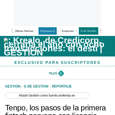
Últimas Noticias
Empresas G
Empresas
G de Gestión
Finanzas
Últimas Noticias
Casos de Estudio
Columnistas
EXCLUSIVO PARA SUSCRIPTORES
Infografías
Lifestyle
PLUS
G
Reportaje
GESTION
>
G DE GESTION
>
REPORTAJE
Añadir
Gestión
como fuente preferida en
Tenpo, los pasos de la primera