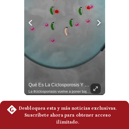
La Frontera Española Colapsa ¿Qué Está Pasando En Ceuta? | Gestión Mundo
Qué Es La Ciclosporosis Y Por Qué Está En Aumento | Gestión Mundo
La madrugada del 30 de julio de 2026 marcó un antes y un después en el Estrecho de Gibraltar. En cuestión de horas, cerca de 72.000 migrantes marroquíes ingresaron al territorio español de Ceuta, desbordando por completo a una ciudad de apenas 85.000 habitantes. En este video, explicamos los detalles de la emergencia humana y las ramificaciones geopolíticas del conflicto: la trampa de los rumores en redes sociales, el rol de Marruecos, el acercamiento de España a Argelia y la respuesta de la Unión Europea ante las amenazas de suspensión del Tratado Schengen. #Ceuta #España #Marruecos #Geopolitica #PedroSanchez #NoticiasInternacionales #Schengen #Europa #CrisisMigratoria 👉 Suscríbete y activa la campana para no perderte nuestro análisis diario. 🌎 Síguenos en nuestras redes sociales: 📌 Web oficial: https://gestion.pe/mundo/ 📌 LinkedIn: http://bit.ly/3HYIET0 📌 X (Twitter): http://bit.ly/4noZtX9 📌 TikTok: http://bit.ly/4evB6TO
La #ciclosporiasis vuelve a poner bajo alerta la #seguridadalimentaria en #EstadosUnidos ante un importante #brote de infecciones por #Cyclospora, un #parásito microscópico que puede transmitirse mediante #agua y #alimentos contaminados. La investigación sanitaria ha relacionado parte de los casos con #lechugaiceberg procedente del centro de #México, aunque las autoridades continúan investigando el alcance y las fuentes de las infecciones. ¿Qué es la ciclosporiasis, cómo se contagia y cuáles son sus síntomas? En este video explicamos qué se sabe del brote, por qué puede causar #diarrea prolongada, qué ocurre en Estados Unidos, México y otros países, y cuáles son las principales recomendaciones para reducir el riesgo. #EstadosUnidos #Mexico #usanews #diarrea #brote #Cyclospora #ciclosporiasis #lechugaiceberg #alertasanitaria 👉 Suscríbete y activa la campana para no perderte nuestro análisis diario. 🌎 Síguenos en nuestras redes sociales: 📌 Web oficial: https://gestion.pe/mundo/ 📌 LinkedIn: http://bit.ly/3HYIET0 📌 X (Twitter): http://bit.ly/4noZtX9 📌 TikTok: http://bit.ly/4evB6TO