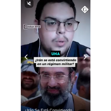
Notas Contratadas
Podcast
Gestión TV
Videos
Fotogalerías
gestion.pe
¿quiénes
Somos?
Términos
Y
Condiciones
Política
De
Privacidad
Felipe VI Se Reúne Con De La Espriella Antes De La Investidura | Gestión Mundo
¿Irán Se Está Convirtiendo En Un Régimen Militar? | #radar24