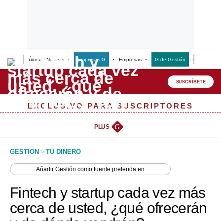
Últimas Noticias
Empresas G
Empresas
G de Gestión
Finanzas
Lo último
Peru Quiosco
SUSCRÍBETE
Portada
EXCLUSIVO PARA SUSCRIPTORES
Empresas
PLUS
G
Management & Empleo
GESTION
>
TU DINERO
Economía
Añadir
Gestión
como fuente preferida en
Mercados
Fintech y startup cada vez más
Perú
cerca de usted, ¿qué ofrecerán
Política