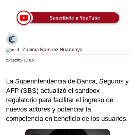
Moda
Suscríbete a YouTube
Estilos
Mundo
EEUU
Zulema Ramirez Huancayo
México
25/11/2025 18H15
España
La Superintendencia de Banca, Seguros y
Internacional
AFP (SBS) actualizó el sandbox
Tecnología
regulatorio para facilitar el ingreso de
Club del Suscriptor
nuevos actores y potenciar la
competencia en beneficio de los usuarios.
Mix
G de Gestión