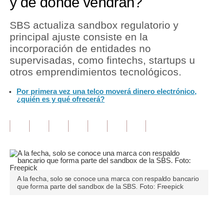
y de dónde vendrán?
Tu Dinero
SBS actualiza sandbox regulatorio y
principal ajuste consiste en la
Finanzas Personales
incorporación de entidades no
Inmobiliarias
supervisadas, como fintechs, startups u
otros emprendimientos tecnológicos.
Plus G
Por primera vez una telco moverá dinero electrónico,
Opinión
¿quién es y qué ofrecerá?
Editorial
Pregunta de hoy
Blogs
Tendencias
A la fecha, solo se conoce una marca con respaldo bancario
que forma parte del sandbox de la SBS. Foto: Freepick
Lujo
Viajes
Únete a nuestro canal