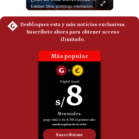
El rey Felipe VI de España llegó a Cali para reunirse con el presidente electo de Colombia, Abelardo de la Espriella, horas antes de su histórica investidura presidencial. Un encuentro clave que refuerza las relaciones diplomáticas y bilaterales entre ambas naciones antes de la ceremonia oficial. ¿Qué opinas sobre el papel diplomático de España en la política latinoamericana? #FelipeVI #DeLaEspriella #Colombia #Espana #PoliticaInternacional #Shorts 👉 Suscríbete y activa la campana para no perderte nuestro análisis diario. 🌎 Síguenos en nuestras redes sociales: 📌 Web oficial: https://gestion.pe/mundo/ 📌 LinkedIn: http://bit.ly/3HYIET0 📌 X (Twitter): http://bit.ly/4noZtX9 📌 TikTok: http://bit.ly/4evB6TO
Esteban Silva, politólogo internacional, señala que algunos analistas consideran que la estructura religiosa iraní estaría sirviendo para sostener el poder de una cúpula militar. Explica que la Guardia Revolucionaria está aumentando su influencia sobre la seguridad, las decisiones estratégicas y hasta asuntos económicos como el estrecho de Ormuz. #Iran #GuardiaRevolucionaria #Geopolitica #NoticiasInternacionales #Shorts 👉 Suscríbete y activa la campana para no perderte nuestro análisis diario. 🌎 Síguenos en nuestras redes sociales: 📌 Web oficial: https://gestion.pe/mundo/ 📌 LinkedIn: http://bit.ly/3HYIET0 📌 X (Twitter): http://bit.ly/4noZtX9 📌 TikTok: http://bit.ly/4evB6TO
Politica
De
Cookies
Preguntas
Frecuentes