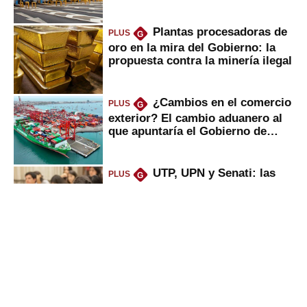
Plantas procesadoras de
PLUS
G
oro en la mira del Gobierno: la
propuesta contra la minería ilegal
¿Cambios en el comercio
PLUS
G
exterior? El cambio aduanero al
que apuntaría el Gobierno de
Fujimori
UTP, UPN y Senati: las
PLUS
G
razones por la que los capitalinos
las prefieren para estudiar
Sunat: César Luna, el
PLUS
G
primer jefe en Gobierno de
Fujimori, ¿qué 4 tareas se
marcan urgentes?