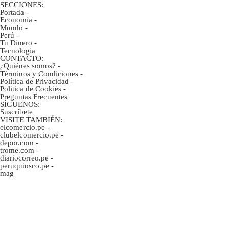
SECCIONES:
Portada
-
Economía
-
Mundo
-
Perú
-
Tu Dinero
-
Tecnología
CONTACTO:
¿Quiénes somos?
-
Términos y Condiciones
-
Política de Privacidad
-
Politica de Cookies
-
Preguntas Frecuentes
SÍGUENOS:
Suscríbete
VISITE TAMBIÉN:
elcomercio.pe
-
clubelcomercio.pe
-
depor.com
-
trome.com
-
diariocorreo.pe
-
peruquiosco.pe
-
mag