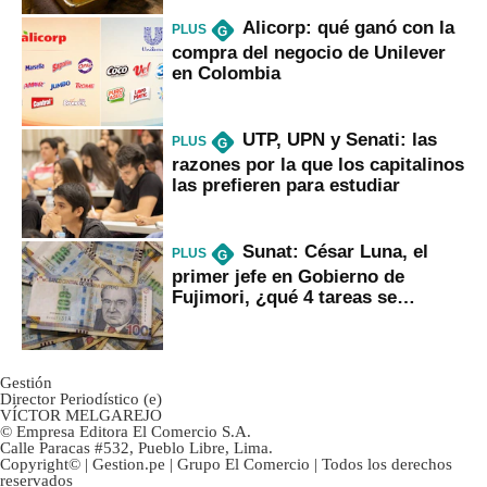
Alicorp: qué ganó con la
PLUS
G
compra del negocio de Unilever
en Colombia
UTP, UPN y Senati: las
PLUS
G
razones por la que los capitalinos
las prefieren para estudiar
Sunat: César Luna, el
PLUS
G
primer jefe en Gobierno de
Fujimori, ¿qué 4 tareas se
marcan urgentes?
Gestión
Director Periodístico (e)
VÍCTOR MELGAREJO
© Empresa Editora El Comercio S.A.
Calle Paracas #532, Pueblo Libre, Lima.
Copyright© | Gestion.pe | Grupo El Comercio | Todos los derechos
reservados