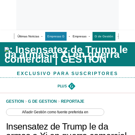
Últimas Noticias
Empresas G
Empresas
G de Gestión
Finanzas
Últimas Noticias
Casos de Estudio
Columnistas
EXCLUSIVO PARA SUSCRIPTORES
Infografías
Lifestyle
PLUS
G
Reportaje
GESTION
>
G DE GESTION
>
REPORTAJE
Añadir
Gestión
como fuente preferida en
Insensatez de Trump le da