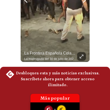
Tragedia En Tailandia: Joven De 14 Años Ataca A Su Familia Y Colegio | Gestión Mundo
La Frontera Española Colapsa ¿Qué Está Pasando En Ceuta? | Gestión Mundo
Un adolescente de 14 años mató a sus abuelos y luego atacó su colegio de secundaria en Tailandia, dejando cinco fallecidos adicionales y más de 30 heridos antes de quitarse la vida. Según las autoridades y el primer ministro Anutin Charnvirakul, el hecho habría sido motivado por estrés académico extremo. El suceso reabre el debate sobre la alta posesión de armas de fuego en el país asiático. #Tailandia #Noticias #UltimaHora #NoticiasInternacionales #Shorts 👉 Suscríbete y activa la campana para no perderte nuestro análisis diario. 🌎 Síguenos en nuestras redes sociales: 📌 Web oficial: https://gestion.pe/mundo/ 📌 LinkedIn: http://bit.ly/3HYIET0 📌 X (Twitter): http://bit.ly/4noZtX9 📌 TikTok: http://bit.ly/4evB6TO
La madrugada del 30 de julio de 2026 marcó un antes y un después en el Estrecho de Gibraltar. En cuestión de horas, cerca de 72.000 migrantes marroquíes ingresaron al territorio español de Ceuta, desbordando por completo a una ciudad de apenas 85.000 habitantes. En este video, explicamos los detalles de la emergencia humana y las ramificaciones geopolíticas del conflicto: la trampa de los rumores en redes sociales, el rol de Marruecos, el acercamiento de España a Argelia y la respuesta de la Unión Europea ante las amenazas de suspensión del Tratado Schengen. #Ceuta #España #Marruecos #Geopolitica #PedroSanchez #NoticiasInternacionales #Schengen #Europa #CrisisMigratoria 👉 Suscríbete y activa la campana para no perderte nuestro análisis diario. 🌎 Síguenos en nuestras redes sociales: 📌 Web oficial: https://gestion.pe/mundo/ 📌 LinkedIn: http://bit.ly/3HYIET0 📌 X (Twitter): http://bit.ly/4noZtX9 📌 TikTok: http://bit.ly/4evB6TO