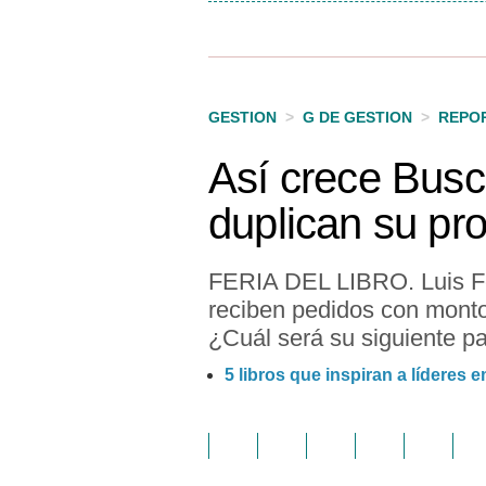
GESTION
>
G DE GESTION
>
REPO
Así crece Busc
duplican su pr
FERIA DEL LIBRO. Luis Fe
reciben pedidos con montos
¿Cuál será su siguiente p
5 libros que inspiran a líderes