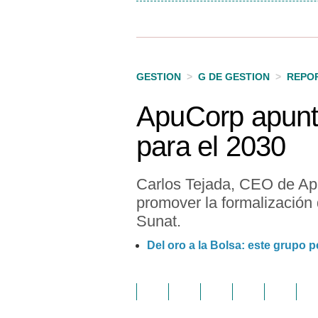
GESTION
>
G DE GESTION
>
REPO
ApuCorp apunta
para el 2030
Carlos Tejada, CEO de Apu
promover la formalización 
Sunat.
Del oro a la Bolsa: este grupo 