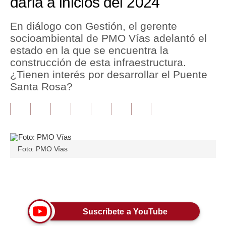
daría a inicios del 2024
Tu Dinero
En diálogo con Gestión, el gerente
socioambiental de PMO Vías adelantó el
Finanzas Personales
estado en la que se encuentra la
Inmobiliarias
construcción de esta infraestructura.
¿Tienen interés por desarrollar el Puente
Plus G
Santa Rosa?
Opinión
Editorial
Pregunta de hoy
Foto: PMO Vías
Blogs
Tendencias
Únete a nuestro canal
Lujo
Suscríbete a YouTube
Viajes