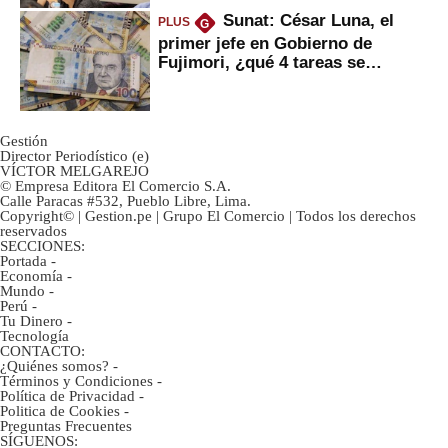
Sunat: César Luna, el
PLUS
G
primer jefe en Gobierno de
Fujimori, ¿qué 4 tareas se
marcan urgentes?
Gestión
Director Periodístico (e)
VÍCTOR MELGAREJO
© Empresa Editora El Comercio S.A.
Calle Paracas #532, Pueblo Libre, Lima.
Copyright© | Gestion.pe | Grupo El Comercio | Todos los derechos
reservados
SECCIONES:
Portada
-
Economía
-
Mundo
-
Perú
-
Tu Dinero
-
Tecnología
CONTACTO:
¿Quiénes somos?
-
Términos y Condiciones
-
Política de Privacidad
-
Politica de Cookies
-
Preguntas Frecuentes
SÍGUENOS: