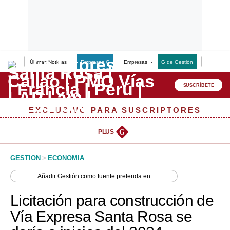
Últimas Noticias
Empresas G
Empresas
G de Gestión
Finanzas
Lo último
Peru Quiosco
SUSCRÍBETE
Portada
EXCLUSIVO PARA SUSCRIPTORES
Empresas
PLUS
G
Management & Empleo
GESTION
>
ECONOMIA
Economía
Añadir
Gestión
como fuente preferida en
Mercados
Licitación para construcción de
Perú
Vía Expresa Santa Rosa se
Política