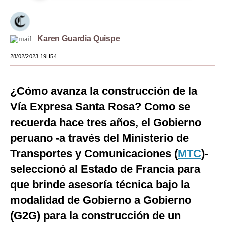
Moda
Estilos
Karen Guardia Quispe
Mundo
28/02/2023 19H54
EEUU
¿Cómo avanza la construcción de la
México
Vía Expresa Santa Rosa? Como se
España
recuerda hace tres años, el Gobierno
Internacional
peruano -a través del Ministerio de
Transportes y Comunicaciones (
MTC
)-
Tecnología
seleccionó al Estado de Francia para
Club del Suscriptor
que brinde asesoría técnica bajo la
Mix
modalidad de Gobierno a Gobierno
(G2G) para la construcción de un
G de Gestión