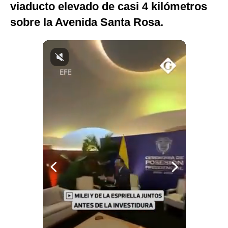
viaducto elevado de casi 4 kilómetros
Notas Contratadas
sobre la Avenida Santa Rosa.
Podcast
Gestión TV
Videos
Fotogalerías
gestion.pe
¿quiénes
Somos?
Términos
Y
Condiciones
Política
De
Privacidad