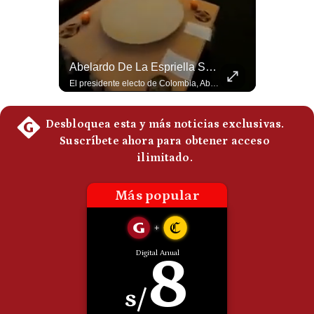
Politica
De
Cookies
Preguntas
Tragedia En Tailandia: Joven De 14 Años Ataca A Su Familia Y Colegio | Gestión Mundo
Abelardo De La Espriella Se Reúne Con Javier Milei En Cali | Gestión Mundo
Frecuentes
Un adolescente de 14 años mató a sus abuelos y luego atacó su colegio de secundaria en Tailandia, dejando cinco fallecidos adicionales y más de 30 heridos antes de quitarse la vida. Según las autoridades y el primer ministro Anutin Charnvirakul, el hecho habría sido motivado por estrés académico extremo. El suceso reabre el debate sobre la alta posesión de armas de fuego en el país asiático. #Tailandia #Noticias #UltimaHora #NoticiasInternacionales #Shorts 👉 Suscríbete y activa la campana para no perderte nuestro análisis diario. 🌎 Síguenos en nuestras redes sociales: 📌 Web oficial: https://gestion.pe/mundo/ 📌 LinkedIn: http://bit.ly/3HYIET0 📌 X (Twitter): http://bit.ly/4noZtX9 📌 TikTok: http://bit.ly/4evB6TO
El presidente electo de Colombia, Abelardo de la Espriella, sostuvo una reunión bilateral en Cali con el mandatario argentino Javier Milei. El encuentro se dio pocas horas antes de la ceremonia de investidura presidencial para el periodo 2026-2030, marcando el inicio de una nueva alianza estratégica regional. #DeLaEspriella #JavierMilei #Colombia #Argentina #PoliticaLatina #Shorts 👉 Suscríbete y activa la campana para no perderte nuestro análisis diario. 🌎 Síguenos en nuestras redes sociales: 📌 Web oficial: https://gestion.pe/mundo/ 📌 LinkedIn: http://bit.ly/3HYIET0 📌 X (Twitter): http://bit.ly/4noZtX9 📌 TikTok: http://bit.ly/4evB6TO