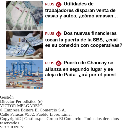
Utilidades de
PLUS
G
trabajadores disparan venta de
casas y autos, ¿cómo amasan
tanta liquidez?
Dos nuevas financieras
PLUS
G
tocan la puerta de la SBS, ¿cuál
es su conexión con cooperativas?
Puerto de Chancay se
PLUS
G
afianza en segundo lugar y se
aleja de Paita: ¿irá por el puesto
1?
Gestión
Director Periodístico (e)
VÍCTOR MELGAREJO
© Empresa Editora El Comercio S.A.
Calle Paracas #532, Pueblo Libre, Lima.
Copyright© | Gestion.pe | Grupo El Comercio | Todos los derechos
reservados
SECCIONES: