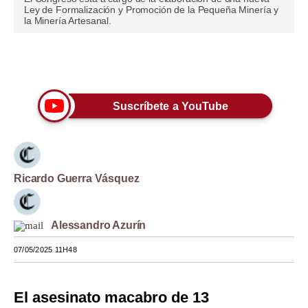
Ley de Formalización y Promoción de la Pequeña Minería y
Moda
la Minería Artesanal.
Estilos
Únete a nuestro canal
Mundo
EEUU
Suscríbete a YouTube
México
España
Ricardo Guerra Vásquez
Internacional
Tecnología
Alessandro Azurín
Club del Suscriptor
07/05/2025 11H48
Mix
El asesinato macabro de 13
G de Gestión