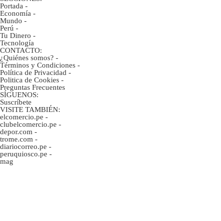
Portada
-
Economía
-
Mundo
-
Perú
-
Tu Dinero
-
Tecnología
CONTACTO:
¿Quiénes somos?
-
Términos y Condiciones
-
Política de Privacidad
-
Politica de Cookies
-
Preguntas Frecuentes
SÍGUENOS:
Suscríbete
VISITE TAMBIÉN:
elcomercio.pe
-
clubelcomercio.pe
-
depor.com
-
trome.com
-
diariocorreo.pe
-
peruquiosco.pe
-
mag