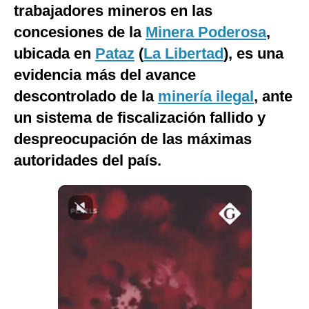
trabajadores mineros en las
Notas Contratadas
concesiones de la
Minera Poderosa
,
Podcast
ubicada en
Pataz
(
La Libertad
), es una
Gestión TV
evidencia más del avance
descontrolado de la
minería ilegal
, ante
Videos
un sistema de fiscalización fallido y
Fotogalerías
despreocupación de las máximas
autoridades del país.
gestion.pe
¿quiénes
Somos?
Términos
Y
Condiciones
Política
De
Privacidad