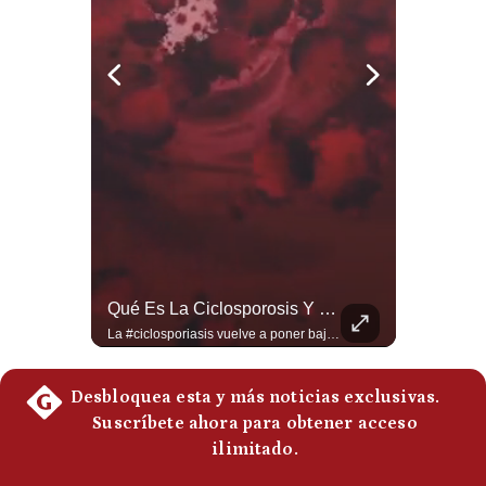
Politica
De
Cookies
Preguntas
Frecuentes
Así Quedó El Aeropuerto De Pereira Tras El Terremoto De 7.4 En Colombia | Gestión Mundo
Qué Es La Ciclosporosis Y Por Qué Está En Aumento | Gestión Mundo
El fuerte sismo de magnitud 7.4 en Colombia provocó graves daños en la infraestructura del Aeropuerto Internacional Matecaña de Pereira. Aeronáutica Civil y autoridades ordenaron la suspensión preventiva de operaciones en las terminales aéreas de Pereira, Manizales, Quibdó, Armenia, Cartago y Buenaventura para evaluar grietas y riesgos estructurales. #Shorts #TerremotoenColombia #AeropuertoPereira #Matecaña #Sismo #Colombia #Noticias 👉 Suscríbete y activa la campana para no perderte nuestro análisis diario. 🌎 Síguenos en nuestras redes sociales: 📌 Web oficial: https://gestion.pe/mundo/ 📌 LinkedIn: http://bit.ly/3HYIET0 📌 X (Twitter): http://bit.ly/4noZtX9 📌 TikTok: http://bit.ly/4evB6TO
La #ciclosporiasis vuelve a poner bajo alerta la #seguridadalimentaria en #EstadosUnidos ante un importante #brote de infecciones por #Cyclospora, un #parásito microscópico que puede transmitirse mediante #agua y #alimentos contaminados. La investigación sanitaria ha relacionado parte de los casos con #lechugaiceberg procedente del centro de #México, aunque las autoridades continúan investigando el alcance y las fuentes de las infecciones. ¿Qué es la ciclosporiasis, cómo se contagia y cuáles son sus síntomas? En este video explicamos qué se sabe del brote, por qué puede causar #diarrea prolongada, qué ocurre en Estados Unidos, México y otros países, y cuáles son las principales recomendaciones para reducir el riesgo. #EstadosUnidos #Mexico #usanews #diarrea #brote #Cyclospora #ciclosporiasis #lechugaiceberg #alertasanitaria 👉 Suscríbete y activa la campana para no perderte nuestro análisis diario. 🌎 Síguenos en nuestras redes sociales: 📌 Web oficial: https://gestion.pe/mundo/ 📌 LinkedIn: http://bit.ly/3HYIET0 📌 X (Twitter): http://bit.ly/4noZtX9 📌 TikTok: http://bit.ly/4evB6TO