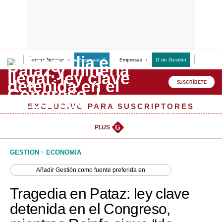
Últimas Noticias
Empresas G
Empresas
G de Gestión
Finanzas
Lo último
Peru Quiosco
SUSCRÍBETE
Portada
EXCLUSIVO PARA SUSCRIPTORES
Empresas
PLUS
G
Management & Empleo
GESTION
>
ECONOMIA
Economía
Añadir
Gestión
como fuente preferida en
Mercados
Tragedia en Pataz: ley clave
Perú
detenida en el Congreso,
Política