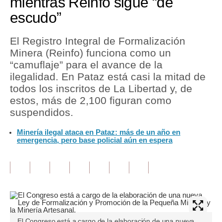
mientras Reinfo sigue “de
escudo”
Tu Dinero
Finanzas Personales
El Registro Integral de Formalización
Minera (Reinfo) funciona como un
Inmobiliarias
“camuflaje” para el avance de la
ilegalidad. En Pataz está casi la mitad de
Plus G
todos los inscritos de La Libertad y, de
Opinión
estos, más de 2,100 figuran como
suspendidos.
Editorial
Minería ilegal ataca en Pataz: más de un año en
Pregunta de hoy
emergencia, pero base policial aún en espera
Blogs
Tendencias
Lujo
Viajes
El Congreso está a cargo de la elaboración de una nueva