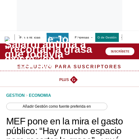
Últimas Noticias
Empresas G
Empresas
G de Gestión
Finanzas
Lo último
Peru Quiosco
SUSCRÍBETE
Portada
EXCLUSIVO PARA SUSCRIPTORES
Empresas
PLUS
G
Management & Empleo
GESTION
>
ECONOMIA
Economía
Añadir
Gestión
como fuente preferida en
Mercados
MEF pone en la mira el gasto
Perú
público: “Hay mucho espacio
Política