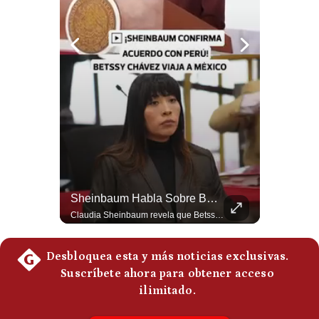
Politica
De
Cookies
Preguntas
Frecuentes
Netanyahu RECHAZA El Plan De Trump Para Gaza | Gestión Mundo
Sheinbaum Habla Sobre Betssy Chávez Y Las Relaciones Con Perú | Gestión Mundo
El primer ministro israelí, Benjamín Netanyahu, aclaró que Israel NO ha aceptado la propuesta respaldada por Estados Unidos sobre el futuro y la desmilitarización de Gaza. ¿Se rompe la alianza estratégica entre Washington y Tel Aviv? #Netanyahu #Israel #Trump #Gaza #EstadosUnidos #Geopolitica #NoticiasInternacionales #Shorts 👉 Suscríbete y activa la campana para no perderte nuestro análisis diario. 🌎 Síguenos en nuestras redes sociales: 📌 Web oficial: https://gestion.pe/mundo/ 📌 LinkedIn: http://bit.ly/3HYIET0 📌 X (Twitter): http://bit.ly/4noZtX9 📌 TikTok: http://bit.ly/4evB6TO
Claudia Sheinbaum revela que Betssy Chávez, exfuncionaria de Perú, llegará a México como parte de los nuevos acuerdos diplomáticos para restablecer las relaciones entre México y Perú. ¿Qué opinas de este acuerdo entre la Cancillería mexicana y el gobierno peruano? Déjalo en los comentarios. #Sheinbaum #BetssyChavez #MexicoPeru #NoticiasMexico #Politica #Shorts 👉 Suscríbete y activa la campana para no perderte nuestro análisis diario. 🌎 Síguenos en nuestras redes sociales: 📌 Web oficial: https://gestion.pe/mundo/ 📌 LinkedIn: http://bit.ly/3HYIET0 📌 X (Twitter): http://bit.ly/4noZtX9 📌 TikTok: http://bit.ly/4evB6TO