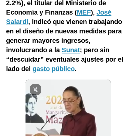
2.2%), el titular del Ministerio de
Notas Contratadas
Economía y Finanzas (
MEF
),
José
Podcast
Salardi
, indicó que vienen trabajando
en el diseño de nuevas medidas para
Gestión TV
generar mayores ingresos,
Videos
involucrando a la
Sunat
; pero sin
Fotogalerías
“descuidar” eventuales ajustes por el
lado del
gasto público
.
gestion.pe
¿quiénes
Somos?
Términos
Y
Condiciones
Política
De
Privacidad