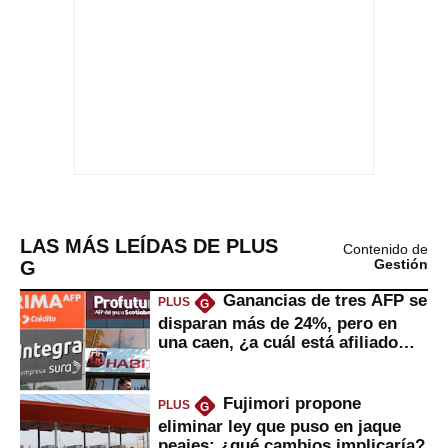
LAS MÁS LEÍDAS DE PLUS
Contenido de
G
Gestión
Ganancias de tres AFP se
PLUS
G
disparan más de 24%, pero en
una caen, ¿a cuál está afiliado
usted?
Fujimori propone
PLUS
G
eliminar ley que puso en jaque
peajes: ¿qué cambios implicaría?