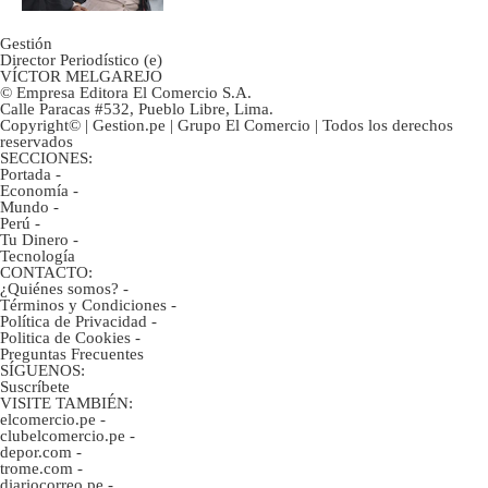
Gestión
Director Periodístico (e)
VÍCTOR MELGAREJO
© Empresa Editora El Comercio S.A.
Calle Paracas #532, Pueblo Libre, Lima.
Copyright© | Gestion.pe | Grupo El Comercio | Todos los derechos
reservados
SECCIONES:
Portada
-
Economía
-
Mundo
-
Perú
-
Tu Dinero
-
Tecnología
CONTACTO:
¿Quiénes somos?
-
Términos y Condiciones
-
Política de Privacidad
-
Politica de Cookies
-
Preguntas Frecuentes
SÍGUENOS:
Suscríbete
VISITE TAMBIÉN:
elcomercio.pe
-
clubelcomercio.pe
-
depor.com
-
trome.com
-
diariocorreo.pe
-