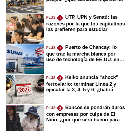
UTP, UPN y Senati: las
PLUS
G
razones por la que los capitalinos
las prefieren para estudiar
Puerto de Chancay: lo
PLUS
G
que trae la marcha blanca por
uso de tecnología de EE.UU. en
mercancías
Keiko anuncia “shock”
PLUS
G
ferroviario: terminar Línea 2 y
ejecutar la 3, 4, 5 y 6; ¿habrá
avances?
Bancos se pondrán duros
PLUS
G
con empresas por culpa de El
Niño, ¿por qué será bueno para
ahorristas?