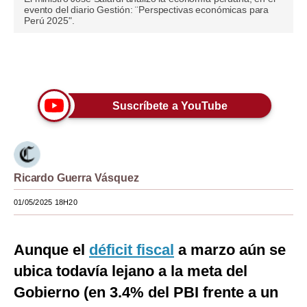
evento del diario Gestión: ¨Perspectivas económicas para
Moda
Perú 2025".
Estilos
Únete a nuestro canal
Mundo
EEUU
Suscríbete a YouTube
México
España
Ricardo Guerra Vásquez
Internacional
01/05/2025 18H20
Tecnología
Club del Suscriptor
Aunque el
déficit fiscal
a marzo aún se
Mix
ubica todavía lejano a la meta del
Gobierno (en 3.4% del PBI frente a un
G de Gestión