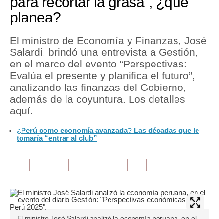
para recortar la grasa”, ¿qué
planea?
Tu Dinero
Finanzas Personales
El ministro de Economía y Finanzas, José
Salardi, brindó una entrevista a Gestión,
Inmobiliarias
en el marco del evento “Perspectivas:
Evalúa el presente y planifica el futuro”,
Plus G
analizando las finanzas del Gobierno,
Opinión
además de la coyuntura. Los detalles
aquí.
Editorial
¿Perú como economía avanzada? Las décadas que le
Pregunta de hoy
tomaría “entrar al club”
Blogs
Tendencias
Lujo
Viajes
El ministro José Salardi analizó la economía peruana, en el