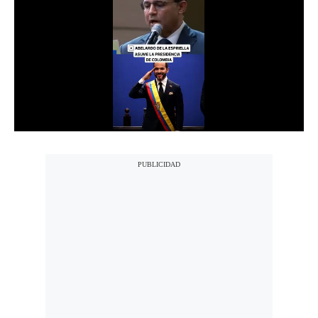
Notas Contratadas
Podcast
Gestión TV
Videos
Fotogalerías
gestion.pe
¿quiénes
Somos?
Términos
Y
Condiciones
Política
De
Privacidad