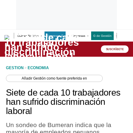
Últimas Noticias
Empresas G
Empresas
G de Gestión
Finanzas
Lo último
Peru Quiosco
SUSCRÍBETE
Portada
GESTION
>
ECONOMIA
Empresas
Añadir
Gestión
como fuente preferida en
Management & Empleo
Siete de cada 10 trabajadores
Economía
han sufrido discriminación
laboral
Mercados
Perú
Un sondeo de Bumeran indica que la
mayoría de empleados peruanos
Política