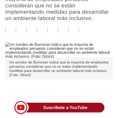
consideran que no se están
Tu Dinero
implementando medidas para desarrollar
un ambiente laboral más inclusivo.
Finanzas Personales
Inmobiliarias
Plus G
Opinión
Un sondeo de Bumeran indica que la mayoría de empleados
Editorial
peruanos consideran que no se están implementando
medidas para desarrollar un ambiente laboral más inclusivo.
Pregunta de hoy
(Foto: iStock)
Blogs
Únete a nuestro canal
Tendencias
Lujo
Suscríbete a YouTube
Viajes