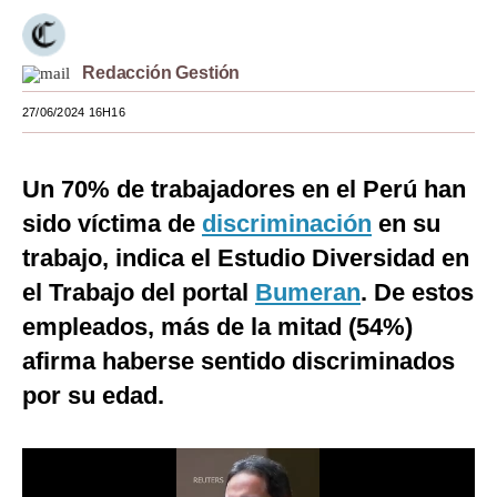
Moda
Redacción Gestión
Estilos
27/06/2024 16H16
Mundo
EEUU
Un 70% de trabajadores en el Perú han
México
sido víctima de
discriminación
en su
trabajo, indica el Estudio Diversidad en
España
el Trabajo del portal
Bumeran
. De estos
Internacional
empleados, más de la mitad (54%)
Tecnología
afirma haberse sentido discriminados
Club del Suscriptor
por su edad.
Mix
G de Gestión