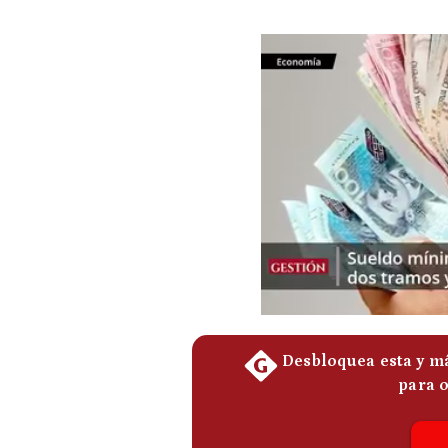
Podcast
Gestión TV
Videos
Fotogalerías
gestion.pe
¿quiénes
Somos?
Términos
Y
Condiciones
Política
De
Privacidad
Politica