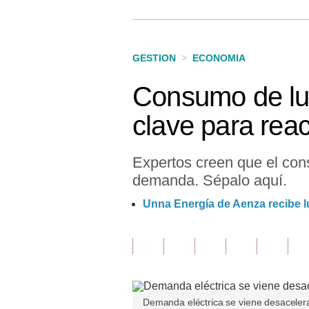
Finanzas Personales
Inmobiliarias
GESTION
>
ECONOMIA
Plus G
Consumo de luz
Opinión
clave para rea
Editorial
Pregunta de hoy
Expertos creen que el con
demanda. Sépalo aquí.
Blogs
Unna Energía de Aenza recibe lu
Tendencias
Lujo
Viajes
Moda
Demanda eléctrica se viene desaceler