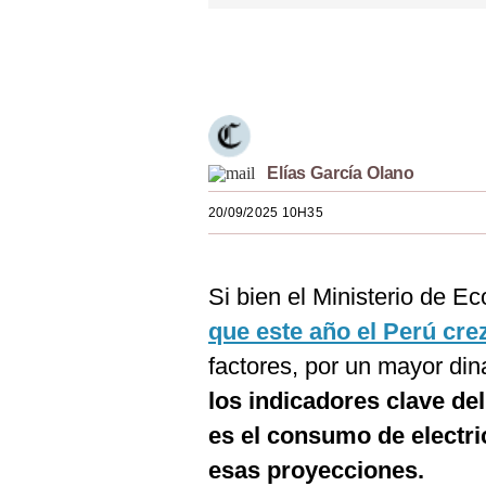
Estilos
Únete a nuestro canal
Mundo
EEUU
México
Elías García Olano
España
20/09/2025 10H35
Internacional
Tecnología
Si bien el Ministerio de 
Club del Suscriptor
que este año el Perú cre
factores, por un mayor di
Mix
los indicadores clave d
G de Gestión
es el consumo de electr
Notas Contratadas
esas proyecciones.