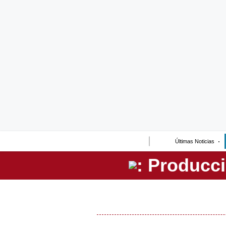
Lo último
Peru Quiosco
Portada
Empresas
Management & Empleo
Economía
Últimas Noticias
Mercados
Perú
Política
Tu Dinero