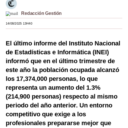
Moda
Redacción Gestión
Estilos
14/08/2025 13H40
Mundo
El último informe del Instituto Nacional
EEUU
de Estadísticas e Informática (INEI)
México
informó que en el último trimestre de
España
este año la población ocupada alcanzó
Internacional
los 17,374,000 personas, lo que
representa un aumento del 1.3%
Tecnología
(214,900 personas) respecto al mismo
Club del Suscriptor
periodo del año anterior. Un entorno
Mix
competitivo que exige a los
profesionales prepararse mejor que
G de Gestión