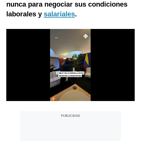
nunca para negociar sus condiciones
Notas Contratadas
laborales y
salariales
.
Podcast
Gestión TV
Videos
Fotogalerías
gestion.pe
¿quiénes
Somos?
Términos
Y
Condiciones
Política
De
Privacidad