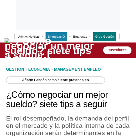
Últimas Noticias
Empresas G
Empresas
G de Gestión
Finanzas
Lo último
Peru Quiosco
SUSCRÍBETE
Portada
GESTION
>
ECONOMIA
>
MANAGEMENT EMPLEO
Empresas
Añadir
Gestión
como fuente preferida en
Management & Empleo
¿Cómo negociar un mejor
Economía
sueldo? siete tips a seguir
Mercados
El rol desempeñado, la demanda del perfil
Perú
en el mercado y la política interna de cada
organización serán determinantes en la
Política