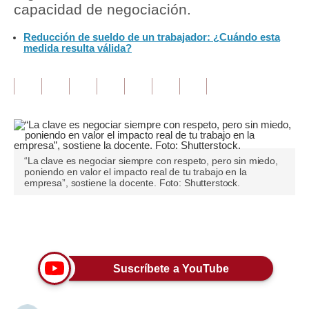
capacidad de negociación.
Tu Dinero
Reducción de sueldo de un trabajador: ¿Cuándo esta
medida resulta válida?
Finanzas Personales
Inmobiliarias
Plus G
Opinión
“La clave es negociar siempre con respeto, pero sin miedo,
Editorial
poniendo en valor el impacto real de tu trabajo en la
empresa”, sostiene la docente. Foto: Shutterstock.
Pregunta de hoy
Blogs
Únete a nuestro canal
Tendencias
Suscríbete a YouTube
Lujo
Viajes