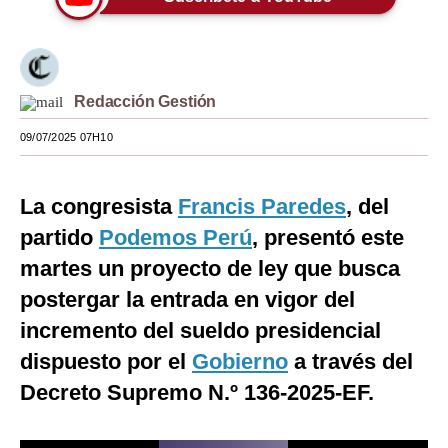
Moda
Estilos
Redacción Gestión
Mundo
09/07/2025 07H10
EEUU
México
La congresista
Francis Paredes
, del
España
partido
Podemos Perú
, presentó este
martes un proyecto de ley que busca
Internacional
postergar la entrada en vigor del
Tecnología
incremento del sueldo presidencial
Club del Suscriptor
dispuesto por el
Gobierno
a través del
Decreto Supremo N.º 136-2025-EF.
Mix
G de Gestión