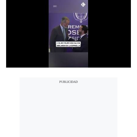
Notas Contratadas
Podcast
Gestión TV
Videos
Fotogalerías
gestion.pe
¿quiénes
Somos?
Términos
Y
Condiciones
Política
De
Privacidad