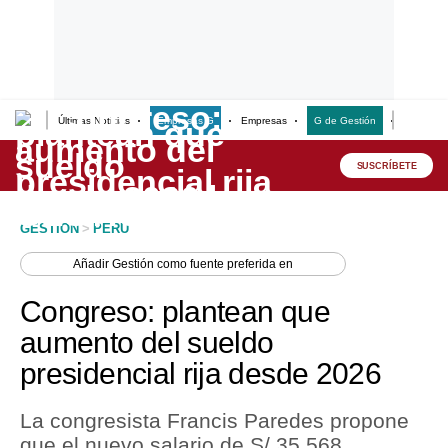
Últimas Noticias
Empresas G
Empresas
G de Gestión
Finanzas
Lo último
Peru Quiosco
SUSCRÍBETE
Portada
GESTION
>
PERU
Empresas
Añadir
Gestión
como fuente preferida en
Management & Empleo
Congreso: plantean que
Economía
aumento del sueldo
presidencial rija desde 2026
Mercados
Perú
La congresista Francis Paredes propone
que el nuevo salario de S/ 35.568
Política