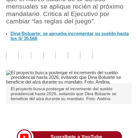
mensuales se aplique recién al próximo
Tu Dinero
mandatario. Critica al Ejecutivo por
cambiar “las reglas del juego”.
Finanzas Personales
Dina Boluarte: se aprueba incrementar su sueldo hasta
Inmobiliarias
los S/ 35,568
Plus G
Opinión
Editorial
Pregunta de hoy
El proyecto busca postergar el incremento del sueldo
presidencial hasta 2026, evitando que Dina Boluarte se
Blogs
beneficie del alza durante su mandato. Foto: Andina.
Tendencias
Únete a nuestro canal
Lujo
Viajes
Suscríbete a YouTube