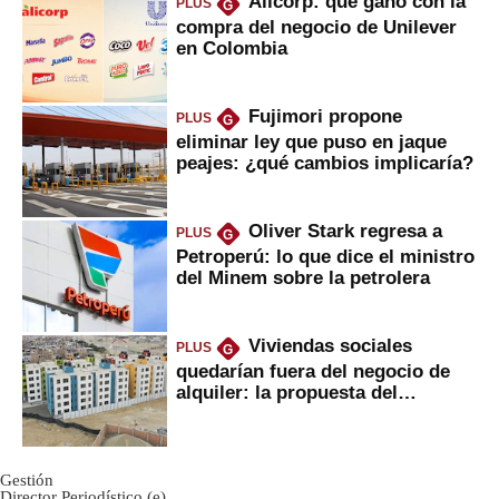
Alicorp: qué ganó con la
PLUS
G
compra del negocio de Unilever
en Colombia
Fujimori propone
PLUS
G
eliminar ley que puso en jaque
peajes: ¿qué cambios implicaría?
Oliver Stark regresa a
PLUS
G
Petroperú: lo que dice el ministro
del Minem sobre la petrolera
Viviendas sociales
PLUS
G
quedarían fuera del negocio de
alquiler: la propuesta del
gobierno
Gestión
Director Periodístico (e)