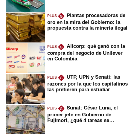
Fujimori
Plantas procesadoras de
PLUS
G
oro en la mira del Gobierno: la
propuesta contra la minería ilegal
Alicorp: qué ganó con la
PLUS
G
compra del negocio de Unilever
en Colombia
UTP, UPN y Senati: las
PLUS
G
razones por la que los capitalinos
las prefieren para estudiar
Sunat: César Luna, el
PLUS
G
primer jefe en Gobierno de
Fujimori, ¿qué 4 tareas se
marcan urgentes?