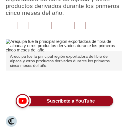
productos derivados durante los primeros
Tu Dinero
cinco meses del año.
Finanzas Personales
Inmobiliarias
Plus G
Opinión
Arequipa fue la principal región exportadora de fibra de
alpaca y otros productos derivados durante los primeros
cinco meses del año.
Editorial
Pregunta de hoy
Únete a nuestro canal
Blogs
Suscríbete a YouTube
Tendencias
Lujo
Viajes