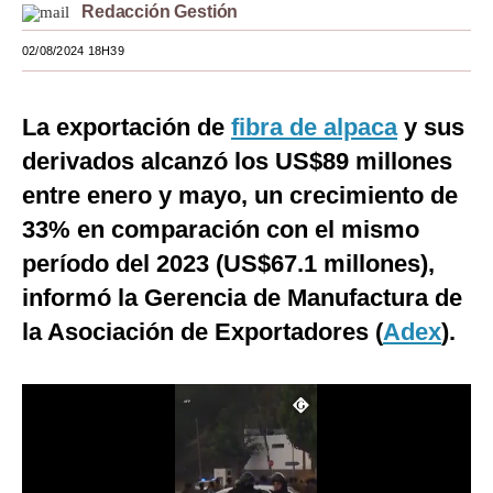
Redacción Gestión
Moda
02/08/2024 18H39
Estilos
Mundo
La exportación de
fibra de alpaca
y sus
derivados alcanzó los US$89 millones
EEUU
entre enero y mayo, un crecimiento de
México
33% en comparación con el mismo
España
período del 2023 (US$67.1 millones),
informó la Gerencia de Manufactura de
Internacional
la Asociación de Exportadores (
Adex
).
Tecnología
Club del Suscriptor
Mix
G de Gestión