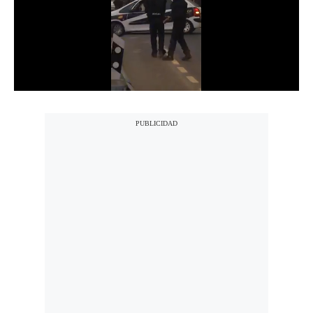
Notas Contratadas
Podcast
Gestión TV
Videos
Fotogalerías
gestion.pe
¿quiénes
Somos?
Términos
Y
Condiciones
Política
De
Privacidad