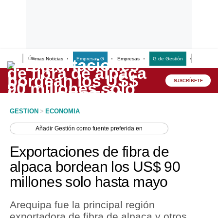
Últimas Noticias
Empresas G
Empresas
G de Gestión
Finanzas
Lo último
Peru Quiosco
SUSCRÍBETE
Portada
GESTION
>
ECONOMIA
Empresas
Añadir
Gestión
como fuente preferida en
Management & Empleo
Exportaciones de fibra de
Economía
alpaca bordean los US$ 90
millones solo hasta mayo
Mercados
Perú
Arequipa fue la principal región
exportadora de fibra de alpaca y otros
Política