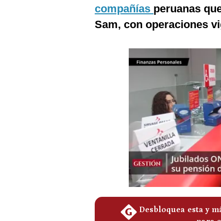
Podcast
compañías
peruanas que 
Sam, con operaciones vi
Gestión TV
Videos
Fotogalerías
gestion.pe
¿quiénes
Somos?
Términos
Y
Condiciones
Política
De
Privacidad
Politica