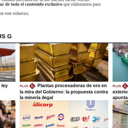
tar de todo el contenido exclusivo
que elaboramos para
ar este esfuerzo.
US G
 ley
Plantas procesadoras de oro en
G
G
PLUS
PLUS
la mira del Gobierno: la propuesta contra
exteri
la minería ilegal
apuntar