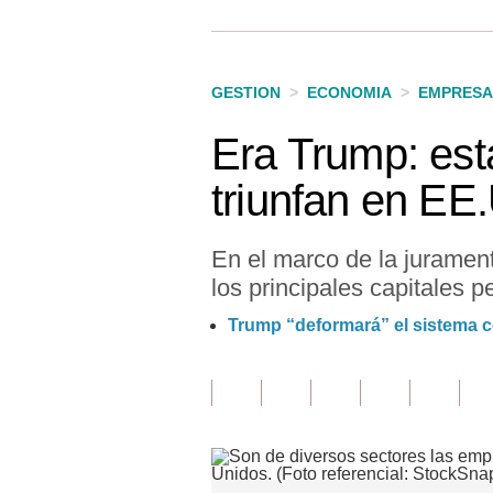
Finanzas Personales
Inmobiliarias
GESTION
>
ECONOMIA
>
EMPRESA
Plus G
Era Trump: est
Opinión
triunfan en EE
Editorial
Pregunta de hoy
En el marco de la jurame
los principales capitales 
Blogs
Trump “deformará” el sistema c
Tendencias
Lujo
Viajes
Moda