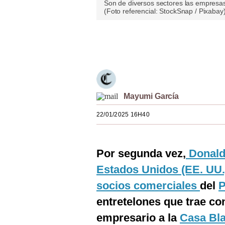
Son de diversos sectores las empresa
Estilos
(Foto referencial: StockSnap / Pixabay
Mundo
Únete a nuestro canal
EEUU
México
España
Mayumi García
Internacional
22/01/2025 16H40
Tecnología
Club del Suscriptor
Por segunda vez,
Donal
Estados Unidos (EE. UU.
Mix
socios comerciales
del
P
G de Gestión
entretelones que trae co
Notas Contratadas
empresario a la
Casa Bl