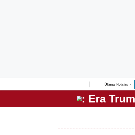
Lo último
Peru Quiosco
Portada
Empresas
Management & Empleo
Economía
Últimas Noticias
Mercados
Perú
Política
Tu Dinero