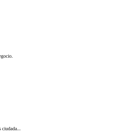
egocio.
 ciudada...