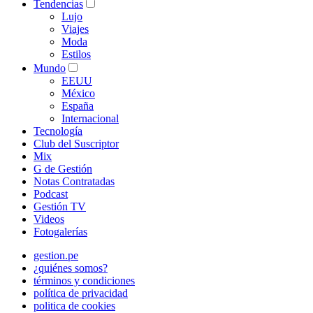
Tendencias
Lujo
Viajes
Moda
Estilos
Mundo
EEUU
México
España
Internacional
Tecnología
Club del Suscriptor
Mix
G de Gestión
Notas Contratadas
Podcast
Gestión TV
Videos
Fotogalerías
gestion.pe
¿quiénes somos?
términos y condiciones
política de privacidad
politica de cookies