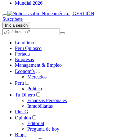
Mundial 2026
Suscríbete
Inicia sesión
Lo último
Peru Quiosco
Portada
Empresas
Management & Empleo
Economía
Mercados
Perú
Política
Tu Dinero
Finanzas Personales
Inmobiliarias
Plus G
Opinión
Editorial
Pregunta de hoy
Blogs