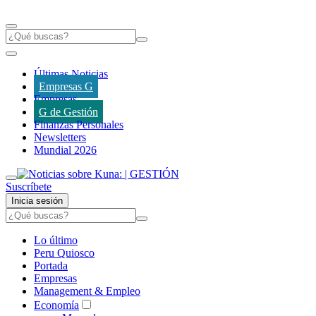
Últimas Noticias
Empresas G
Empresas
G de Gestión
Finanzas Personales
Newsletters
Mundial 2026
Suscríbete
Inicia sesión
Lo último
Peru Quiosco
Portada
Empresas
Management & Empleo
Economía