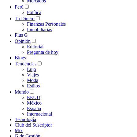
Mercados
Perú
Política
Tu Dinero
Finanzas Personales
Inmobiliarias
Plus G
Opinión
Editorial
Pregunta de hoy
Blogs
Tendencias
Lujo
Viajes
Moda
Estilos
Mundo
EEUU
México
España
Internacional
Tecnología
Club del Suscriptor
Mix
G de Gestión