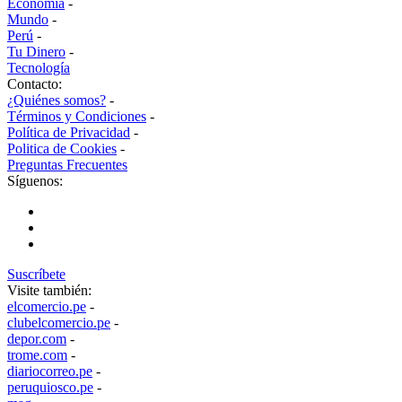
Economía
-
Mundo
-
Perú
-
Tu Dinero
-
Tecnología
Contacto:
¿Quiénes somos?
-
Términos y Condiciones
-
Política de Privacidad
-
Politica de Cookies
-
Preguntas Frecuentes
Síguenos:
Suscríbete
Visite también:
elcomercio.pe
-
clubelcomercio.pe
-
depor.com
-
trome.com
-
diariocorreo.pe
-
peruquiosco.pe
-