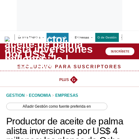
Últimas Noticias
Empresas G
Empresas
G de Gestión
Finanzas
Lo último
Peru Quiosco
SUSCRÍBETE
Portada
EXCLUSIVO PARA SUSCRIPTORES
Empresas
PLUS
G
Management & Empleo
GESTION
>
ECONOMIA
>
EMPRESAS
Economía
Añadir
Gestión
como fuente preferida en
Mercados
Productor de aceite de palma
Perú
alista inversiones por US$ 4
Política