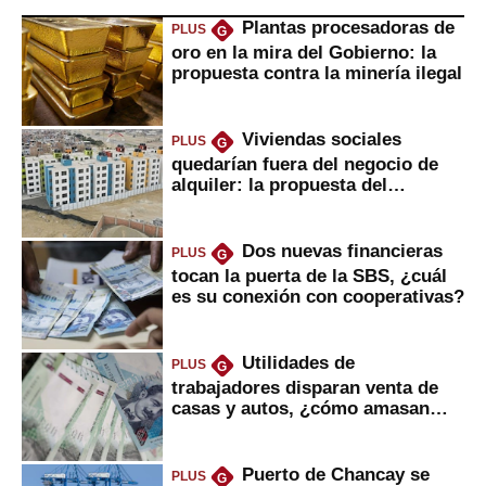
Plantas procesadoras de
PLUS
G
oro en la mira del Gobierno: la
propuesta contra la minería ilegal
Viviendas sociales
PLUS
G
quedarían fuera del negocio de
alquiler: la propuesta del
gobierno
Dos nuevas financieras
PLUS
G
tocan la puerta de la SBS, ¿cuál
es su conexión con cooperativas?
Utilidades de
PLUS
G
trabajadores disparan venta de
casas y autos, ¿cómo amasan
tanta liquidez?
Puerto de Chancay se
PLUS
G