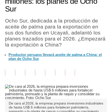
millones: los planes de Ocho
Sur
Tu Dinero
Finanzas Personales
Ocho Sur, dedicada a la producción de
aceite de palma para la exportación en
Inmobiliarias
sus dos fundos en Ucayali, adelantó los
planes trazados para el 2026. ¿Empezará
Plus G
la exportación a China?
Opinión
Productor peruano llevará aceite de palma a China: el
plan de Ocho Sur
Editorial
Pregunta de hoy
Blogs
Tendencias
Lujo
De cara al 2026, la empresa prepara inversiones industriales
de hasta US$ 6 millones para fortalecer palmistería,
Viajes
prensado y la planta de raquis y consolidar su crecimiento.