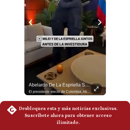
Politica
De
Cookies
Preguntas
Frecuentes
Abelardo De La Espriella Juramenta Como Nuevo Presidente | Gestión Mundo
Abelardo De La Espriella Se Reúne Con Javier Milei En Cali | Gestión Mundo
Momento histórico en Colombia: Abelardo de la Espriella prestó juramento y recibió la banda presidencial en la Arena USC de Cali, convirtiéndose oficialmente en el nuevo Presidente de la República para el periodo 2026-2030. Por primera vez en la historia reciente del país, la investidura presidencial se celebró fuera de Bogotá. ¿Qué opinas del inicio de este nuevo mandato constitucional? #DeLaEspriella #Colombia #PosesionPresidencial #Cali #Shorts 👉 Suscríbete y activa la campana para no perderte nuestro análisis diario. 🌎 Síguenos en nuestras redes sociales: 📌 Web oficial: https://gestion.pe/mundo/ 📌 LinkedIn: http://bit.ly/3HYIET0 📌 X (Twitter): http://bit.ly/4noZtX9 📌 TikTok: http://bit.ly/4evB6TO
El presidente electo de Colombia, Abelardo de la Espriella, sostuvo una reunión bilateral en Cali con el mandatario argentino Javier Milei. El encuentro se dio pocas horas antes de la ceremonia de investidura presidencial para el periodo 2026-2030, marcando el inicio de una nueva alianza estratégica regional. #DeLaEspriella #JavierMilei #Colombia #Argentina #PoliticaLatina #Shorts 👉 Suscríbete y activa la campana para no perderte nuestro análisis diario. 🌎 Síguenos en nuestras redes sociales: 📌 Web oficial: https://gestion.pe/mundo/ 📌 LinkedIn: http://bit.ly/3HYIET0 📌 X (Twitter): http://bit.ly/4noZtX9 📌 TikTok: http://bit.ly/4evB6TO