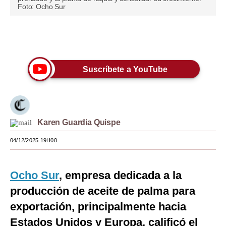
Foto: Ocho Sur
Moda
Estilos
Únete a nuestro canal
Mundo
Suscríbete a YouTube
EEUU
México
España
Karen Guardia Quispe
Internacional
04/12/2025 19H00
Tecnología
Ocho Sur
, empresa dedicada a la
Club del Suscriptor
producción de aceite de palma para
Mix
exportación, principalmente hacia
G de Gestión
Estados Unidos y Europa, calificó el