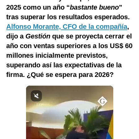
2025 como un año “
bastante bueno
”
Notas Contratadas
tras superar los resultados esperados.
Podcast
Alfonso Morante, CFO de la compañía
,
Gestión TV
dijo a
Gestión
que se proyecta cerrar el
Videos
año con ventas superiores a los US$ 60
millones inicialmente previstos,
Fotogalerías
superando así las expectativas de la
firma. ¿Qué se espera para 2026?
gestion.pe
¿quiénes
Somos?
Términos
Y
Condiciones
Política
De
Privacidad