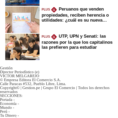
Peruanos que venden
PLUS
G
propiedades, reciben herencia o
utilidades: ¿cuál es su nueva
inversión clave?
UTP, UPN y Senati: las
PLUS
G
razones por la que los capitalinos
las prefieren para estudiar
Gestión
Director Periodístico (e)
VÍCTOR MELGAREJO
© Empresa Editora El Comercio S.A.
Calle Paracas #532, Pueblo Libre, Lima.
Copyright© | Gestion.pe | Grupo El Comercio | Todos los derechos
reservados
SECCIONES:
Portada
-
Economía
-
Mundo
-
Perú
-
Tu Dinero
-