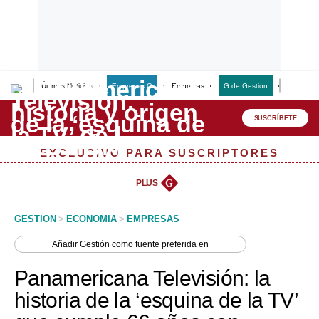
Últimas Noticias
Empresas G
Empresas
G de Gestión
Finanzas
Lo último
Peru Quiosco
SUSCRÍBETE
Portada
EXCLUSIVO PARA SUSCRIPTORES
Empresas
PLUS
G
Management & Empleo
GESTION
>
ECONOMIA
>
EMPRESAS
Economía
Añadir
Gestión
como fuente preferida en
Mercados
Panamericana Televisión: la
Perú
historia de la ‘esquina de la TV’
Política