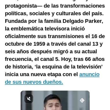
protagonista— de las transformaciones
Notas Contratadas
políticas, sociales y culturales del país.
Podcast
Fundada por la familia Delgado Parker,
Gestión TV
la emblemática televisora inició
Videos
oficialmente sus transmisiones el 16 de
octubre de 1959 a través del canal 13 y
Fotogalerías
seis años después migró a su actual
frecuencia, el canal 5. Hoy, tras 66 años
de historia, ‘la esquina de la televisión’
gestion.pe
inicia una nueva etapa con el
anuncio
¿quiénes
Somos?
de sus nuevos dueños.
Términos
Y
Condiciones
Política
De
Privacidad