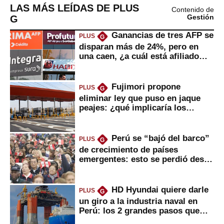
LAS MÁS LEÍDAS DE PLUS
Contenido de
G
Gestión
Ganancias de tres AFP se
PLUS
G
disparan más de 24%, pero en
una caen, ¿a cuál está afiliado
usted?
Fujimori propone
PLUS
G
eliminar ley que puso en jaque
peajes: ¿qué implicaría los
usuarios?
Perú se “bajó del barco”
PLUS
G
de crecimiento de países
emergentes: esto se perdió desde
2022
HD Hyundai quiere darle
PLUS
G
un giro a la industria naval en
Perú: los 2 grandes pasos que
daría