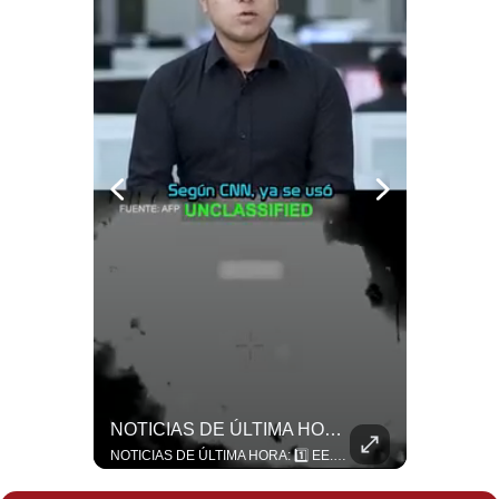
Politica
De
Cookies
Preguntas
Frecuentes
Guerra Con Irán Agota El 61% De Los Interceptores Patriot De EE.UU. | #radar24
NOTICIAS DE ÚLTIMA HORA: EE.UU. Se Queda Sin Misiles En Medio Oriente
Estados Unidos habría disparado más de 1,000 misiles Tomahawk durante la guerra contra Irán y que sus reservas podrían no recuperar los niveles anteriores hasta 2030 o 2031. Washington y sus aliados habrían utilizado hasta el 61% de sus interceptores Patriot. #EstadosUnidos #Tomahawk #Iran #Misiles #Patriot #Geopolitica #NoticiasInternacionales #Guerra #Shorts 👉 Suscríbete y activa la campana para no perderte nuestro análisis diario. 🌎 Síguenos en nuestras redes sociales: 📌 Web oficial: https://gestion.pe/mundo/ 📌 LinkedIn: http://bit.ly/3HYIET0 📌 X (Twitter): http://bit.ly/4noZtX9 📌 TikTok: http://bit.ly/4evB6TO
NOTICIAS DE ÚLTIMA HORA: 1️⃣ EE.UU.: Habría gastado casi el 80% de sus misiles más avanzados (THAAD), un factor clave en las decisiones de Donald Trump frente a Irán. 2️⃣ Argentina y Brasil: Tensión diplomática escala; Brasil solicita el regreso del embajador argentino tras fuertes declaraciones de Javier Milei. 3️⃣ México: Asesinan al influencer César Gastélum a balazos durante una transmisión en vivo en Culiacán, Sinaloa. 4️⃣ Alemania: Ataque con dron explosivo obliga a suspender el aeropuerto de Leipzig, punto logístico clave de la OTAN para enviar material a Ucrania. ¿Qué noticia te parece la más impactante del día? ¡Te leo en los comentarios! 👇 #EEUU #JavierMilei #CesarGastelum #Alemania #Noticias #UltimaHora #NoticiasDelDia 🚀 ¿Quieres entender el mundo sin ruido? Únete a nuestra comunidad y forma parte del cambio. #GestiónNewsroomLive #NoticiasGlobales #AnálisisGeopolítico #EconomíaMundial #IA #Geopolítica #LatinosEnUSA #NoticiasEnEspañol 👉 Suscríbete y activa la campana para no perderte nuestro análisis diario. 🌎 Síguenos en nuestras redes sociales: 📌 Web oficial: https://gestion.pe/mundo/ 📌 LinkedIn: http://bit.ly/3HYIET0 📌 X (Twitter): http://bit.ly/4noZtX9 📌 TikTok: http://bit.ly/4evB6TO