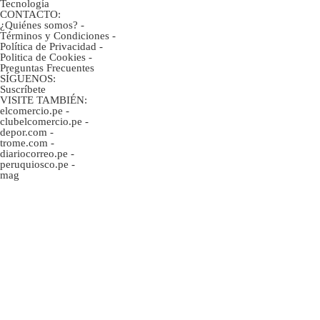
Tecnología
CONTACTO:
¿Quiénes somos?
-
Términos y Condiciones
-
Política de Privacidad
-
Politica de Cookies
-
Preguntas Frecuentes
SÍGUENOS:
Suscríbete
VISITE TAMBIÉN:
elcomercio.pe
-
clubelcomercio.pe
-
depor.com
-
trome.com
-
diariocorreo.pe
-
peruquiosco.pe
-
mag