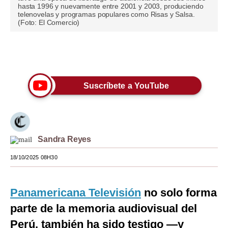
hasta 1996 y nuevamente entre 2001 y 2003, produciendo
telenovelas y programas populares como Risas y Salsa.
Moda
(Foto: El Comercio)
Estilos
Únete a nuestro canal
Mundo
EEUU
Suscríbete a YouTube
México
España
Internacional
Sandra Reyes
Tecnología
18/10/2025 08H30
Club del Suscriptor
Panamericana Televisión
no solo forma
Mix
parte de la memoria audiovisual del
G de Gestión
Perú, también ha sido testigo —y