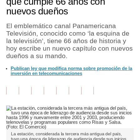
que cumple 66 años con
nuevos dueños
Tu Dinero
Finanzas Personales
El emblemático canal Panamericana
Televisión, conocido como ‘la esquina de
Inmobiliarias
la televisión’, tiene 66 años de historia y
hoy escribe un nuevo capítulo con nuevos
Plus G
dueños a su mando.
Opinión
Publican ley que modifica norma sobre promoción de la
inversión en telecomunicaciones
Editorial
Pregunta de hoy
Blogs
Tendencias
Lujo
La estación, considerada la tercera más antigua del país,
Viajes
tuvo una época de liderazgo de audiencia desde sus inicios