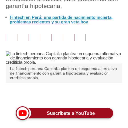
garantía hipotecaria.
Tu Dinero
Fintech en Perú: una partida de nacimiento incierta,
problemas recientes y su gran veta hoy
Finanzas Personales
Inmobiliarias
Plus G
Opinión
Editorial
La fintech peruana Capitalia plantea un esquema alternativo
de financiamiento con garantía hipotecaria y evaluación
crediticia propia.
Pregunta de hoy
Blogs
Únete a nuestro canal
Tendencias
Suscríbete a YouTube
Lujo
Viajes