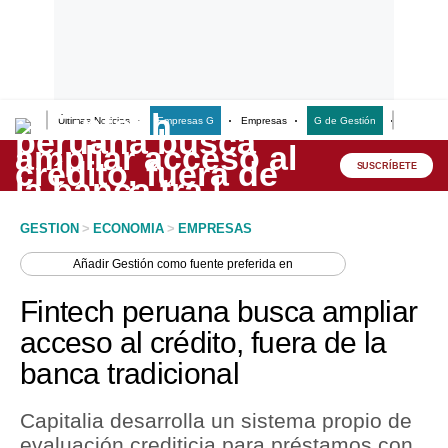
Últimas Noticias
Empresas G
Empresas
G de Gestión
Finanzas
Lo último
Peru Quiosco
SUSCRÍBETE
Portada
GESTION
>
ECONOMIA
>
EMPRESAS
Empresas
Añadir
Gestión
como fuente preferida en
Management & Empleo
Fintech peruana busca ampliar
Economía
acceso al crédito, fuera de la
banca tradicional
Mercados
Perú
Capitalia desarrolla un sistema propio de
evaluación crediticia para préstamos con
Política