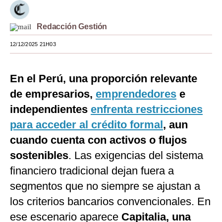
Moda
Redacción Gestión
Estilos
12/12/2025 21H03
Mundo
EEUU
En el Perú, una proporción relevante
de empresarios,
emprendedores
e
México
independientes
enfrenta restricciones
España
para acceder al crédito formal
, aun
Internacional
cuando cuenta con activos o flujos
sostenibles
Tecnología
. Las exigencias del sistema
financiero tradicional dejan fuera a
Club del Suscriptor
segmentos que no siempre se ajustan a
Mix
los criterios bancarios convencionales. En
G de Gestión
ese escenario aparece
Capitalia, una