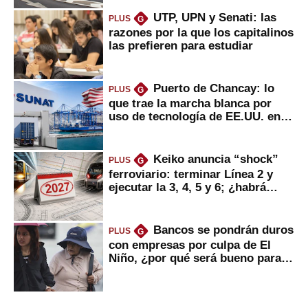
UTP, UPN y Senati: las
PLUS
G
razones por la que los capitalinos
las prefieren para estudiar
Puerto de Chancay: lo
PLUS
G
que trae la marcha blanca por
uso de tecnología de EE.UU. en
mercancías
Keiko anuncia “shock”
PLUS
G
ferroviario: terminar Línea 2 y
ejecutar la 3, 4, 5 y 6; ¿habrá
avances?
Bancos se pondrán duros
PLUS
G
con empresas por culpa de El
Niño, ¿por qué será bueno para
ahorristas?