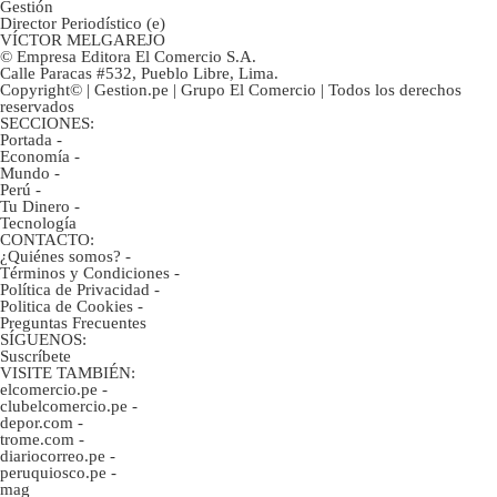
Gestión
Director Periodístico (e)
VÍCTOR MELGAREJO
© Empresa Editora El Comercio S.A.
Calle Paracas #532, Pueblo Libre, Lima.
Copyright© | Gestion.pe | Grupo El Comercio | Todos los derechos
reservados
SECCIONES:
Portada
-
Economía
-
Mundo
-
Perú
-
Tu Dinero
-
Tecnología
CONTACTO:
¿Quiénes somos?
-
Términos y Condiciones
-
Política de Privacidad
-
Politica de Cookies
-
Preguntas Frecuentes
SÍGUENOS:
Suscríbete
VISITE TAMBIÉN:
elcomercio.pe
-
clubelcomercio.pe
-
depor.com
-
trome.com
-
diariocorreo.pe
-
peruquiosco.pe
-
mag