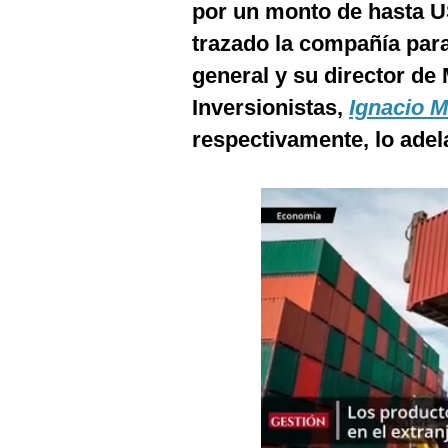
por un monto de hasta U
Podcast
trazado la compañía par
Gestión TV
general y su director de
Videos
Inversionistas,
Ignacio M
Fotogalerías
respectivamente, lo adel
gestion.pe
¿quiénes
Somos?
Términos
Y
Condiciones
Política
De
Privacidad
Politica