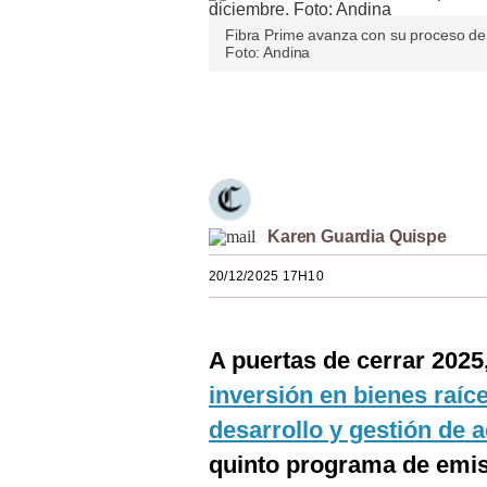
Estilos
Fibra Prime avanza con su proceso de 
Foto: Andina
Mundo
EEUU
Únete a nuestro canal
México
España
Karen Guardia Quispe
Internacional
20/12/2025 17H10
Tecnología
Club del Suscriptor
A puertas de cerrar 2025
Mix
inversión en bienes raíce
G de Gestión
desarrollo y gestión de 
Notas Contratadas
quinto programa de emisi