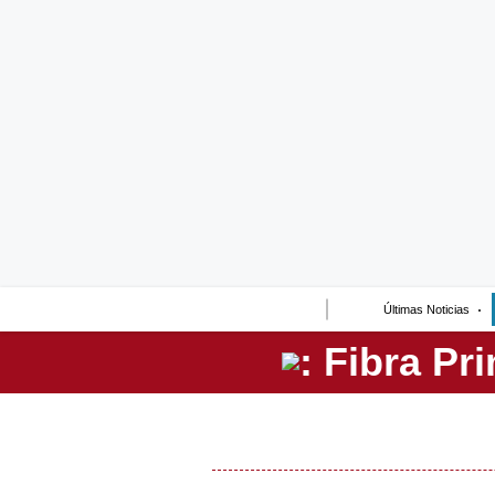
Lo último
Peru Quiosco
Portada
Empresas
Management & Empleo
Economía
Últimas Noticias
Mercados
Perú
Política
Tu Dinero