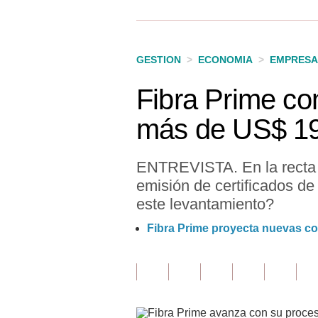
Finanzas Personales
Inmobiliarias
GESTION
>
ECONOMIA
>
EMPRESA
Plus G
Fibra Prime co
Opinión
más de US$ 19
Editorial
Pregunta de hoy
ENTREVISTA. En la recta 
emisión de certificados de
Blogs
este levantamiento?
Tendencias
Fibra Prime proyecta nuevas co
Lujo
Viajes
Moda