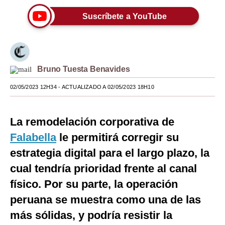
Moda
Suscríbete a YouTube
Estilos
Mundo
Bruno Tuesta Benavides
EEUU
02/05/2023 12H34
- ACTUALIZADO A 02/05/2023 18H10
México
España
La remodelación corporativa de
Falabella
Internacional
le permitirá corregir su
estrategia digital para el largo plazo, la
Tecnología
cual tendría prioridad frente al canal
Club del Suscriptor
físico. Por su parte, la operación
Mix
peruana se muestra como una de las
más sólidas, y podría resistir la
G de Gestión