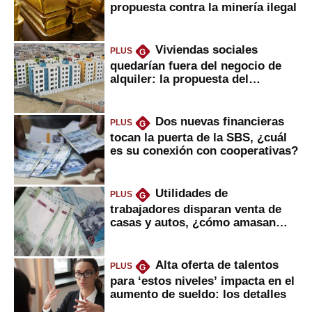
propuesta contra la minería ilegal
Viviendas sociales
PLUS
G
quedarían fuera del negocio de
alquiler: la propuesta del
gobierno
Dos nuevas financieras
PLUS
G
tocan la puerta de la SBS, ¿cuál
es su conexión con cooperativas?
Utilidades de
PLUS
G
trabajadores disparan venta de
casas y autos, ¿cómo amasan
tanta liquidez?
Alta oferta de talentos
PLUS
G
para ‘estos niveles’ impacta en el
aumento de sueldo: los detalles