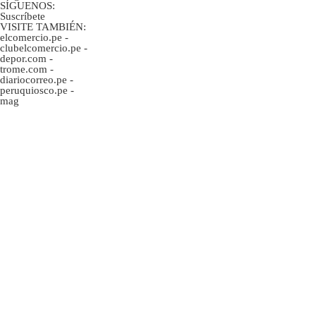
SÍGUENOS:
Suscríbete
VISITE TAMBIÉN:
elcomercio.pe
-
clubelcomercio.pe
-
depor.com
-
trome.com
-
diariocorreo.pe
-
peruquiosco.pe
-
mag