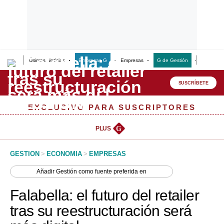
Últimas Noticias
Empresas G
Empresas
G de Gestión
Finanzas
Lo último
Peru Quiosco
SUSCRÍBETE
Portada
EXCLUSIVO PARA SUSCRIPTORES
Empresas
PLUS
G
Management & Empleo
GESTION
>
ECONOMIA
>
EMPRESAS
Economía
Añadir
Gestión
como fuente preferida en
Mercados
Falabella: el futuro del retailer
Perú
tras su reestructuración será
Política