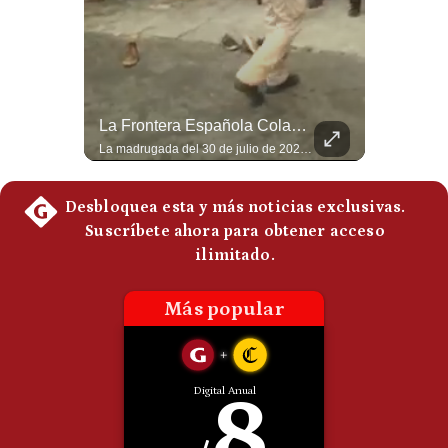
Politica
De
Cookies
Preguntas
Frecuentes
Qué Es La Ciclosporosis Y Por Qué Está En Aumento | Gestión Mundo
La Frontera Española Colapsa ¿Qué Está Pasando En Ceuta? | Gestión Mundo
La #ciclosporiasis vuelve a poner bajo alerta la #seguridadalimentaria en #EstadosUnidos ante un importante #brote de infecciones por #Cyclospora, un #parásito microscópico que puede transmitirse mediante #agua y #alimentos contaminados. La investigación sanitaria ha relacionado parte de los casos con #lechugaiceberg procedente del centro de #México, aunque las autoridades continúan investigando el alcance y las fuentes de las infecciones. ¿Qué es la ciclosporiasis, cómo se contagia y cuáles son sus síntomas? En este video explicamos qué se sabe del brote, por qué puede causar #diarrea prolongada, qué ocurre en Estados Unidos, México y otros países, y cuáles son las principales recomendaciones para reducir el riesgo. #EstadosUnidos #Mexico #usanews #diarrea #brote #Cyclospora #ciclosporiasis #lechugaiceberg #alertasanitaria 👉 Suscríbete y activa la campana para no perderte nuestro análisis diario. 🌎 Síguenos en nuestras redes sociales: 📌 Web oficial: https://gestion.pe/mundo/ 📌 LinkedIn: http://bit.ly/3HYIET0 📌 X (Twitter): http://bit.ly/4noZtX9 📌 TikTok: http://bit.ly/4evB6TO
La madrugada del 30 de julio de 2026 marcó un antes y un después en el Estrecho de Gibraltar. En cuestión de horas, cerca de 72.000 migrantes marroquíes ingresaron al territorio español de Ceuta, desbordando por completo a una ciudad de apenas 85.000 habitantes. En este video, explicamos los detalles de la emergencia humana y las ramificaciones geopolíticas del conflicto: la trampa de los rumores en redes sociales, el rol de Marruecos, el acercamiento de España a Argelia y la respuesta de la Unión Europea ante las amenazas de suspensión del Tratado Schengen. #Ceuta #España #Marruecos #Geopolitica #PedroSanchez #NoticiasInternacionales #Schengen #Europa #CrisisMigratoria 👉 Suscríbete y activa la campana para no perderte nuestro análisis diario. 🌎 Síguenos en nuestras redes sociales: 📌 Web oficial: https://gestion.pe/mundo/ 📌 LinkedIn: http://bit.ly/3HYIET0 📌 X (Twitter): http://bit.ly/4noZtX9 📌 TikTok: http://bit.ly/4evB6TO