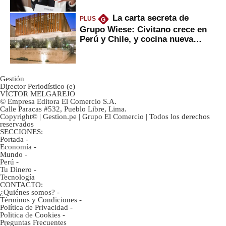
La carta secreta de
PLUS
G
Grupo Wiese: Civitano crece en
Perú y Chile, y cocina nueva
marca
Gestión
Director Periodístico (e)
VÍCTOR MELGAREJO
© Empresa Editora El Comercio S.A.
Calle Paracas #532, Pueblo Libre, Lima.
Copyright© | Gestion.pe | Grupo El Comercio | Todos los derechos
reservados
SECCIONES:
Portada
-
Economía
-
Mundo
-
Perú
-
Tu Dinero
-
Tecnología
CONTACTO:
¿Quiénes somos?
-
Términos y Condiciones
-
Política de Privacidad
-
Politica de Cookies
-
Preguntas Frecuentes