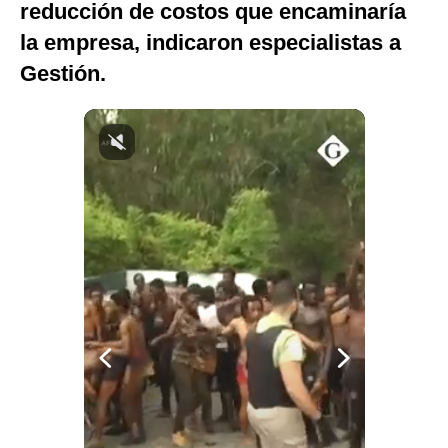
reducción de costos que encaminaría
Notas Contratadas
la empresa, indicaron especialistas a
Podcast
Gestión.
Gestión TV
Videos
Fotogalerías
gestion.pe
¿quiénes
Somos?
Términos
Y
Condiciones
Política
De
Privacidad