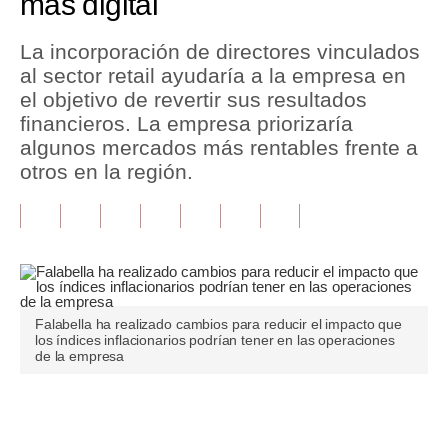
más digital
Tu Dinero
La incorporación de directores vinculados
al sector retail ayudaría a la empresa en
Finanzas Personales
el objetivo de revertir sus resultados
Inmobiliarias
financieros. La empresa priorizaría
algunos mercados más rentables frente a
Plus G
otros en la región.
Opinión
Editorial
Pregunta de hoy
Blogs
Falabella ha realizado cambios para reducir el impacto que
los índices inflacionarios podrían tener en las operaciones
de la empresa
Tendencias
Lujo
Únete a nuestro canal
Viajes