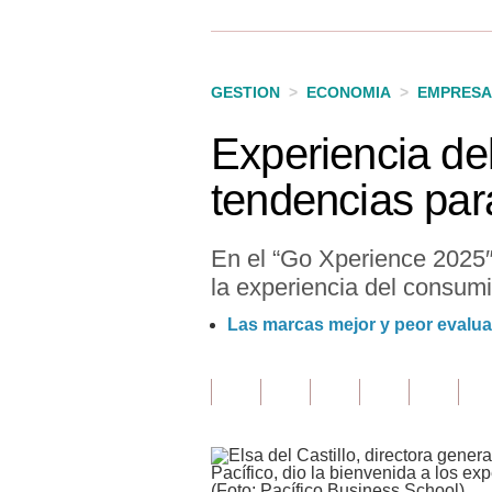
Finanzas Personales
Inmobiliarias
GESTION
>
ECONOMIA
>
EMPRESA
Plus G
Experiencia del
Opinión
tendencias par
Editorial
Pregunta de hoy
En el “Go Xperience 2025″,
la experiencia del consumi
Blogs
Las marcas mejor y peor evaluada
Tendencias
Lujo
Viajes
Moda