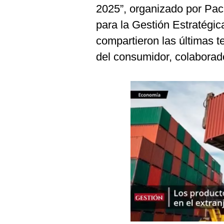
Podcast
2025”, organizado por Pac
para la Gestión Estratégic
Gestión TV
compartieron las últimas t
Videos
del consumidor, colaborad
Fotogalerías
gestion.pe
¿quiénes
Somos?
Términos
Y
Condiciones
Política
De
Privacidad
Politica