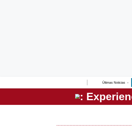
Lo último
Peru Quiosco
Portada
Empresas
Management & Empleo
Economía
Últimas Noticias
Mercados
Perú
Política
Tu Dinero