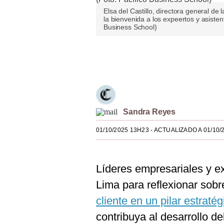
Estilos
Elsa del Castillo, directora general de
la bienvenida a los expeertos y asisten
Business School)
Mundo
EEUU
Únete a nuestro canal
México
España
Internacional
Sandra Reyes
Tecnología
01/10/2025 13H23
- ACTUALIZADO A 01/10/
Club del Suscriptor
Líderes empresariales y ex
Mix
Lima para reflexionar sob
G de Gestión
cliente en un pilar estrat
Notas Contratadas
contribuya al desarrollo d