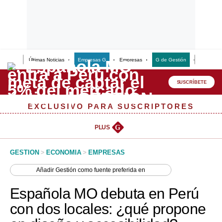
Últimas Noticias
Empresas G
Empresas
G de Gestión
Finanzas
Lo último
Peru Quiosco
SUSCRÍBETE
Portada
EXCLUSIVO PARA SUSCRIPTORES
Empresas
PLUS
G
Management & Empleo
GESTION
>
ECONOMIA
>
EMPRESAS
Economía
Añadir
Gestión
como fuente preferida en
Mercados
Española MO debuta en Perú
Perú
con dos locales: ¿qué propone
Política