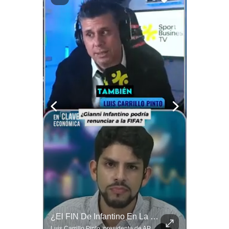
Politica
De
Cookies
Preguntas
Frecuentes
“Irán Está Colapsado, Pero EE.UU. Parece Desesperado” | #radar24
¿El FIN De Infantino En La FIFA? El Grave Pronóstico Sobre Su Renuncia | #EnClaveEconómica
Miguel Ángel Rodríguez Mackay, analista internacional, sostiene que las negociaciones fueron impulsadas por Irán y no por Estados Unidos. Según su análisis, Teherán estaría debilitado militar y económicamente, aunque la narrativa internacional presenta a Trump como el líder desesperado por terminar una guerra que no puede ganar. #Geopolitica #Iran #DonaldTrump #RodriguezMackay #EEUU #NoticiasInternacionales #PoliticaInternacional #AnalisisGeopolitico #Shorts 👉 Suscríbete y activa la campana para no perderte nuestro análisis diario. 🌎 Síguenos en nuestras redes sociales: 📌 Web oficial: https://gestion.pe/mundo/ 📌 LinkedIn: http://bit.ly/3HYIET0 📌 X (Twitter): http://bit.ly/4noZtX9 📌 TikTok: http://bit.ly/4evB6TO
Luis Carrillo Pinto, presidente de APEMD pronostica meses muy difíciles para Infantino y sostiene que una mayor presión de la UEFA, junto con nuevas investigaciones periodísticas, podría llevarlo a dimitir. También menciona renuncias internas y acusaciones de que el proyecto fue impulsado por una sola persona. #GianniInfantino #FIFA #UEFA #LuisCarrilloPinto #APEMD #Futbol #NoticiasDeportivas #Mundial #Shorts 👉 Suscríbete y activa la campana para no perderte nuestro análisis diario. 🌎 Síguenos en nuestras redes sociales: 📌 Web oficial: https://gestion.pe/mundo/ 📌 LinkedIn: http://bit.ly/3HYIET0 📌 X (Twitter): http://bit.ly/4noZtX9 📌 TikTok: http://bit.ly/4evB6TO