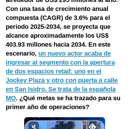
Notas Contratadas
Con una tasa de crecimiento anual
compuesta (CAGR) de 3.6% para el
Podcast
periodo 2025-2034, se proyecta que
Gestión TV
alcance aproximadamente los US$
Videos
403.93 millones hacia 2034. En este
escenario,
Fotogalerías
un nuevo actor acaba de
ingresar al segmento con la apertura
de dos espacios retail: uno en el
gestion.pe
Jockey Plaza y otro con puerta a calle
¿quiénes
en San Isidro. Se trata de la española
Somos?
MO
. ¿Qué metas se ha trazado para su
Términos
Y
primer año de operaciones?
Condiciones
Política
De
Privacidad