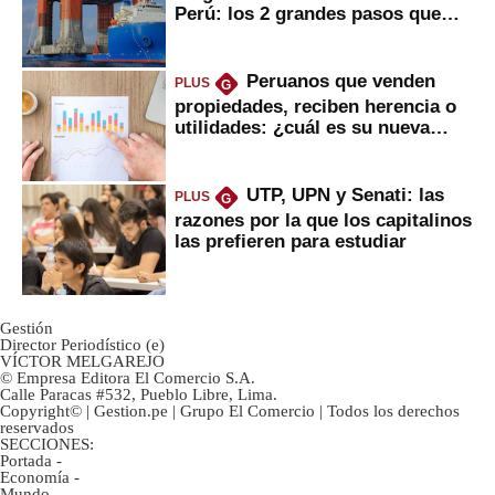
Perú: los 2 grandes pasos que
daría
Peruanos que venden
PLUS
G
propiedades, reciben herencia o
utilidades: ¿cuál es su nueva
inversión clave?
UTP, UPN y Senati: las
PLUS
G
razones por la que los capitalinos
las prefieren para estudiar
Gestión
Director Periodístico (e)
VÍCTOR MELGAREJO
© Empresa Editora El Comercio S.A.
Calle Paracas #532, Pueblo Libre, Lima.
Copyright© | Gestion.pe | Grupo El Comercio | Todos los derechos
reservados
SECCIONES:
Portada
-
Economía
-
Mundo
-