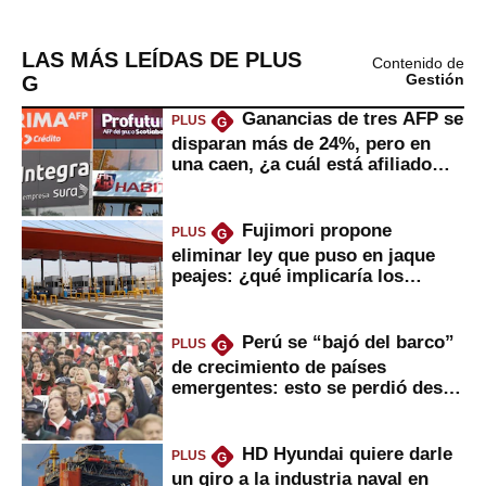
LAS MÁS LEÍDAS DE PLUS
Contenido de
G
Gestión
Ganancias de tres AFP se
PLUS
G
disparan más de 24%, pero en
una caen, ¿a cuál está afiliado
usted?
Fujimori propone
PLUS
G
eliminar ley que puso en jaque
peajes: ¿qué implicaría los
usuarios?
Perú se “bajó del barco”
PLUS
G
de crecimiento de países
emergentes: esto se perdió desde
2022
HD Hyundai quiere darle
PLUS
G
un giro a la industria naval en