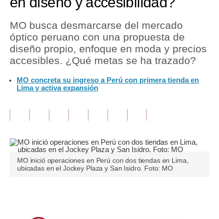
en diseño y accesibilidad?
Tu Dinero
MO busca desmarcarse del mercado
óptico peruano con una propuesta de
Finanzas Personales
diseño propio, enfoque en moda y precios
Inmobiliarias
accesibles. ¿Qué metas se ha trazado?
Plus G
MO concreta su ingreso a Perú con primera tienda en
Lima y activa expansión
Opinión
Editorial
Pregunta de hoy
Blogs
MO inició operaciones en Perú con dos tiendas en Lima,
ubicadas en el Jockey Plaza y San Isidro. Foto: MO
Tendencias
Lujo
Únete a nuestro canal
Viajes