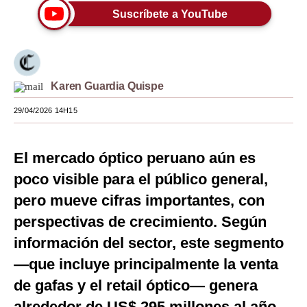
Suscríbete a YouTube
Moda
Estilos
Mundo
Karen Guardia Quispe
EEUU
29/04/2026 14H15
México
El mercado óptico peruano aún es
España
poco visible para el público general,
Internacional
pero mueve cifras importantes, con
Tecnología
perspectivas de crecimiento. Según
Club del Suscriptor
información del sector, este segmento
—que incluye principalmente la venta
Mix
de gafas y el retail óptico— genera
G de Gestión
alrededor de US$ 295 millones al año.