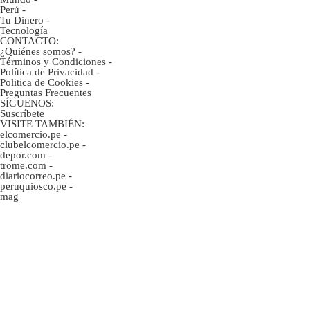
Perú
-
Tu Dinero
-
Tecnología
CONTACTO:
¿Quiénes somos?
-
Términos y Condiciones
-
Política de Privacidad
-
Politica de Cookies
-
Preguntas Frecuentes
SÍGUENOS:
Suscríbete
VISITE TAMBIÉN:
elcomercio.pe
-
clubelcomercio.pe
-
depor.com
-
trome.com
-
diariocorreo.pe
-
peruquiosco.pe
-
mag